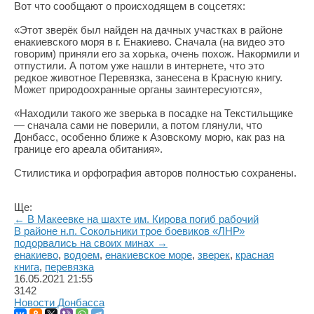
Вот что сообщают о происходящем в соцсетях:
«Этот зверёк был найден на дачных участках в районе
енакиевского моря в г. Енакиево. Сначала (на видео это
говорим) приняли его за хорька, очень похож. Накормили и
отпустили. А потом уже нашли в интернете, что это
редкое животное Перевязка, занесена в Красную книгу.
Может природоохранные органы заинтересуются»,
«Находили такого же зверька в посадке на Текстильщике
— сначала сами не поверили, а потом глянули, что
Донбасс, особенно ближе к Азовскому морю, как раз на
границе его ареала обитания».
Стилистика и орфография авторов полностью сохранены.
Ще:
← В Макеевке на шахте им. Кирова погиб рабочий
В районе н.п. Сокольники трое боевиков «ЛНР»
подорвались на своих минах →
енакиево
,
водоем
,
енакиевское море
,
зверек
,
красная
книга
,
перевязка
16.05.2021
21:55
3142
Новости Донбасса