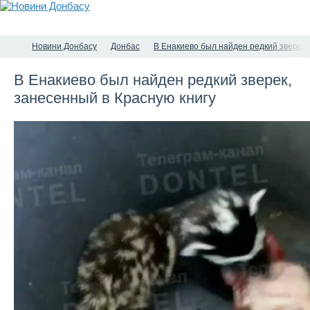
Новини Донбасу
Донбас
В Енакиево был найден редкий зверек,
В Енакиево был найден редкий зверек,
занесенный в Красную книгу