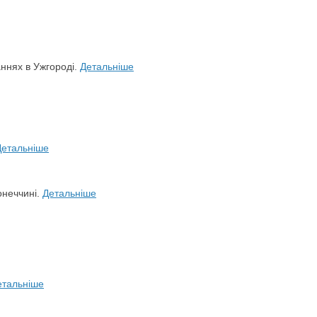
аннях в Ужгороді.
Детальніше
Детальніше
онеччині.
Детальніше
етальніше