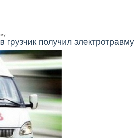
вму
ов грузчик получил электротравму