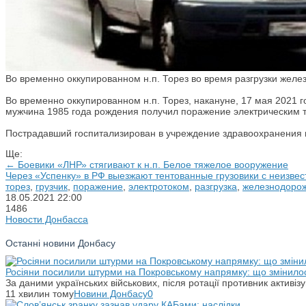
Во временно оккупированном н.п. Торез во время разгрузки желез
Во временно оккупированном н.п. Торез, накануне, 17 мая 2021 
мужчина 1985 года рождения получил поражение электрическим 
Пострадавший госпитализирован в учреждение здравоохранения г
Ще:
← Боевики «ЛНР» стягивают к н.п. Белое тяжелое вооружение
Через «Успенку» в РФ выезжают тентованные грузовики с неизве
торез
,
грузчик
,
поражение
,
электротоком
,
разгрузка
,
железнодоро
18.05.2021
22:00
1486
Новости Донбасса
Останні новини Донбасу
Росіяни посилили штурми на Покровському напрямку: що змінило
За даними українських військових, після ротації противник активіз
11 хвилин тому
Новини Донбасу
0