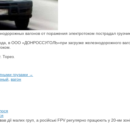
нодорожных вагонов от поражения электротоком пострадал грузчик.
года, в ООО «ДОНРОССУГОЛЬ»при загрузке железнодорожного вагона
током.
. Торез.
стными грузами →
жный
,
вагон
ся
ував дії малих груп, а російські FPV регулярно працюють у 20-км зон