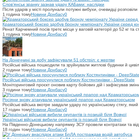
Слов’янськ зранку зазнав удару КАБами: наслідки
Після ударів у місті пролунали потужні вибухи, очевидці розповіл
1 година тому
Новини Донбасу
0
Краматорський боксер здобув бронзу чемпіонату України серед юн
Ренат Карчемний посів третє місце у ваговій категорії до 52 кг т
1 година тому
Новини Донбасу
0
На Донеччині за добу зафіксували 51 обстріл: є жертви
Російські війська пошкодили та зруйнували житлові будинки й цивіл
2 години тому
Новини Донбасу
0
Російські війська просунулися поблизу Костянтинівки - DeepState
Моніторинговий проєкт оновив карту бойових дій і зафіксував змін
3 години тому
Новини Донбасу
0
Росіяни знову атакували український прапор над Краматорськом
Російські війська вкотре завдали удару по українському стягу, яки
17 годин тому
Новини Донбасу
0
Українські військові вибили окупантів із позицій біля Вовчої
На Південно-Донецькому напрямку ЗСУ провели контратаки та відті
18 годин тому
Новини Донбасу
0