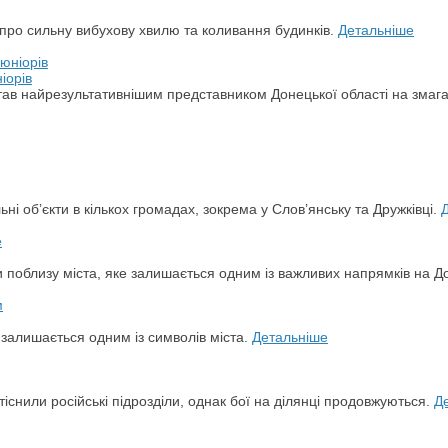
и про сильну вибухову хвилю та коливання будинків.
Детальніше
іорів
а став найрезультативнішим представником Донецької області на змаг
ьні об’єкти в кількох громадах, зокрема у Слов’янську та Дружківці.
и поблизу міста, яке залишається одним із важливих напрямків на Д
й залишається одним із символів міста.
Детальніше
снили російські підрозділи, однак бої на ділянці продовжуються.
Д