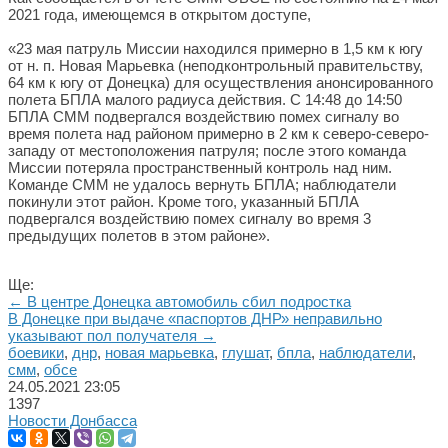
2021 года, имеющемся в открытом доступе,
«23 мая патруль Миссии находился примерно в 1,5 км к югу
от н. п. Новая Марьевка (неподконтрольный правительству,
64 км к югу от Донецка) для осуществления анонсированного
полета БПЛА малого радиуса действия. С 14:48 до 14:50
БПЛА СММ подвергался воздействию помех сигналу во
время полета над районом примерно в 2 км к северо-северо-
западу от местоположения патруля; после этого команда
Миссии потеряла пространственный контроль над ним.
Команде СММ не удалось вернуть БПЛА; наблюдатели
покинули этот район. Кроме того, указанный БПЛА
подвергался воздействию помех сигналу во время 3
предыдущих полетов в этом районе».
Ще:
← В центре Донецка автомобиль сбил подростка
В Донецке при выдаче «паспортов ДНР» неправильно
указывают пол получателя →
боевики
,
днр
,
новая марьевка
,
глушат
,
бпла
,
наблюдатели
,
смм
,
обсе
24.05.2021
23:05
1397
Новости Донбасса