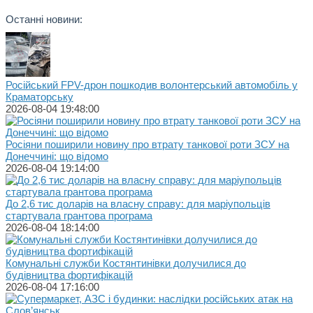
Останні новини:
Російський FPV-дрон пошкодив волонтерський автомобіль у
Краматорську
2026-08-04 19:48:00
Росіяни поширили новину про втрату танкової роти ЗСУ на
Донеччині: що відомо
2026-08-04 19:14:00
До 2,6 тис доларів на власну справу: для маріупольців
стартувала грантова програма
2026-08-04 18:14:00
Комунальні служби Костянтинівки долучилися до
будівництва фортифікацій
2026-08-04 17:16:00