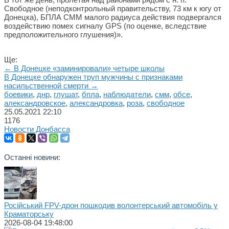
Свободное (неподконтрольный правительству, 73 км к югу от
Донецка), БПЛА СММ малого радиуса действия подвергался
воздействию помех сигналу GPS (по оценке, вследствие
предположительного глушения)».
Ще:
← В Донецке «заминировали» четыре школы
В Донецке обнаружен труп мужчины с признаками
насильственной смерти →
боевики
,
днр
,
глушат
,
бпла
,
наблюдатели
,
смм
,
обсе
,
александровское
,
александровка
,
роза
,
свободное
25.05.2021
22:10
1176
Новости Донбасса
Останні новини:
Російський FPV-дрон пошкодив волонтерський автомобіль у
Краматорську
2026-08-04 19:48:00