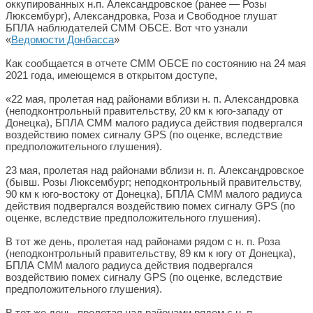
оккупированных н.п. Александровское (ранее — Розы
Люксембург), Александровка, Роза и Свободное глушат
БПЛА наблюдателей СММ ОБСЕ. Вот что узнали
«
Ведомости Донбасса
»
Как сообщается в отчете СММ ОБСЕ по состоянию на 24 мая
2021 года, имеющемся в открытом доступе,
«22 мая, пролетая над районами вблизи н. п. Александровка
(неподконтрольный правительству, 20 км к юго-западу от
Донецка), БПЛА СММ малого радиуса действия подвергался
воздействию помех сигналу GPS (по оценке, вследствие
предположительного глушения).
23 мая, пролетая над районами вблизи н. п. Александровское
(бывш. Розы Люксембург; неподконтрольный правительству,
90 км к юго-востоку от Донецка), БПЛА СММ малого радиуса
действия подвергался воздействию помех сигналу GPS (по
оценке, вследствие предположительного глушения).
В тот же день, пролетая над районами рядом с н. п. Роза
(неподконтрольный правительству, 89 км к югу от Донецка),
БПЛА СММ малого радиуса действия подвергался
воздействию помех сигналу GPS (по оценке, вследствие
предположительного глушения).
В тот же день, пролетая над районами рядом с н. п.