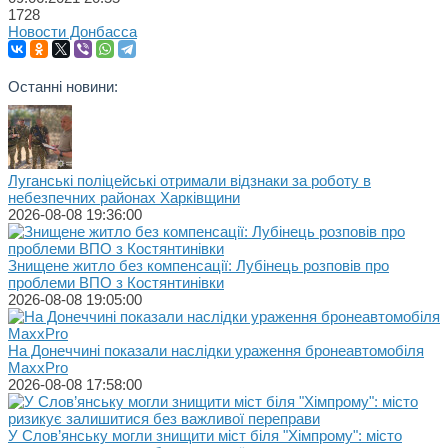
1728
Новости Донбасса
Останні новини:
Луганські поліцейські отримали відзнаки за роботу в
небезпечних районах Харківщини
2026-08-08 19:36:00
Знищене житло без компенсації: Лубінець розповів про
проблеми ВПО з Костянтинівки
2026-08-08 19:05:00
На Донеччині показали наслідки ураження бронеавтомобіля
MaxxPro
2026-08-08 17:58:00
У Слов’янську могли знищити міст біля "Хімпрому": місто