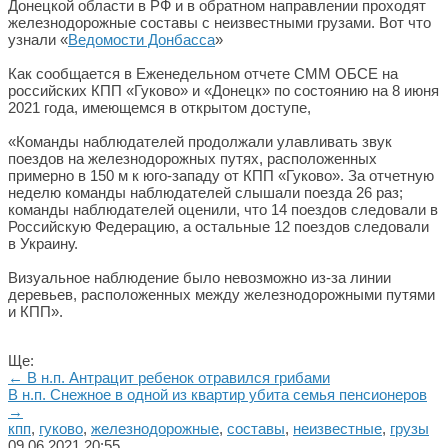
Донецкой области в РФ и в обратном направлении проходят
железнодорожные составы с неизвестными грузами. Вот что
узнали «
Ведомости Донбасса
»
Как сообщается в Еженедельном отчете СММ ОБСЕ на
российских КПП «Гуково» и «Донецк» по состоянию на 8 июня
2021 года, имеющемся в открытом доступе,
«Команды наблюдателей продолжали улавливать звук
поездов на железнодорожных путях, расположенных
примерно в 150 м к юго-западу от КПП «Гуково». За отчетную
неделю команды наблюдателей слышали поезда 26 раз;
команды наблюдателей оценили, что 14 поездов следовали в
Российскую Федерацию, а остальные 12 поездов следовали
в Украину.
Визуальное наблюдение было невозможно из-за линии
деревьев, расположенных между железнодорожными путями
и КПП».
Ще:
← В н.п. Антрацит ребенок отравился грибами
В н.п. Снежное в одной из квартир убита семья пенсионеров
→
кпп
,
гуково
,
железнодорожные
,
составы
,
неизвестные
,
грузы
09.06.2021
20:55