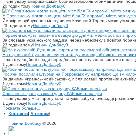
Після удару американський бронеавтомобіль отримав значні пошко
20 годин тому
Новини Донбасу
0
У Слов’янську могли знищити міст біля "Хімпрому": місто ризикує
Ймовірне руйнування мосту через Казенний Торець може ускладн
23 години тому
Новини Донбасу
0
Поранені можуть чекати на евакуацію днями: медик розповів про
За словами українського медика, через небезпеку з повітря поране
23 години тому
Новини Донбасу
0
На окупованій Луганщині сирени та гучномовці обіцяють встанови
План окупаційної влади передбачає проєктування системи оповіщ
1 день тому
Новини Донбасу
0
Росіяни посилили штурми на Покровському напрямку: що змінило
За даними українських військових, після ротації противник активіз
1 день тому
Новини Донбасу
0
Слов’янськ зранку зазнав удару КАБами: наслідки
Після ударів у місті пролунали потужні вибухи, очевидці розповіл
1 день тому
Новини Донбасу
0
Показать больше...
Контакти
|
Авторам
|
Новини Донбасу
© 2026