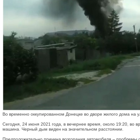
Во временно оккупированном Донецке во дворе жилого дома на у
Сегодня, 24 июня 2021 года, в вечернее время, около 19:20, во
машина. Черный дым виден на значительном расстоянии.
Предположительно причина возгорания автомобиля – проблемы 