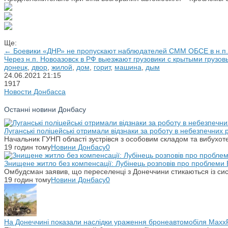
Ще:
← Боевики «ДНР» не пропускают наблюдателей СММ ОБСЕ в н.п.
Через н.п. Новоазовск в РФ выезжают грузовики с крытыми грузо
донецк
,
двор
,
жилой
,
дом
,
горит
,
машина
,
дым
24.06.2021
21:15
1917
Новости Донбасса
Останні новини Донбасу
Луганські поліцейські отримали відзнаки за роботу в небезпечних
Начальник ГУНП області зустрівся з особовим складом та вибухоте
19 годин тому
Новини Донбасу
0
Знищене житло без компенсації: Лубінець розповів про проблеми 
Омбудсман заявив, що переселенці з Донеччини стикаються із си
19 годин тому
Новини Донбасу
0
На Донеччині показали наслідки ураження бронеавтомобіля Maxx