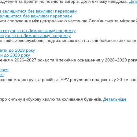
дження та практично повністю вигорів, доля екіпажу невідома.
Дет
 залишитися без важливої переправи
ити сполучення між центральною частиною Слов’янська та мікрора
 ситуацію на Лиманському напрямку
ні військовослужбовці іноді залишаються на лінії бойового зіткненн
ти до 2029 року
ення у 2026–2027 роках та її технічне оснащення у 2028–2029 рок
ся
ував дії малих груп, а російські FPV регулярно працюють у 20-км зон
и про сильну вибухову хвилю та коливання будинків.
Детальніше