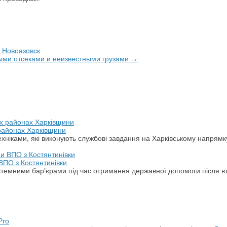
 Новоазовск
выми отсеками и неизвестными грузами →
 районах Харківщини
хніками, які виконують службові завдання на Харківському напрямк
ВПО з Костянтинівки
стемними бар’єрами під час отримання державної допомоги після в
Pro