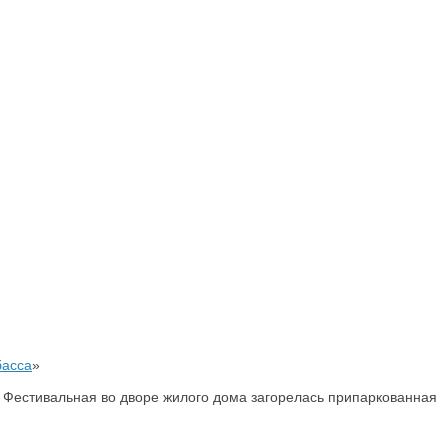
басса
»
це Фестивальная во дворе жилого дома загорелась припаркованная