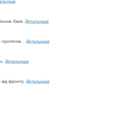
альніше
йоном Хімік.
Детальніше
я протягом...
Детальніше
ах.
Детальніше
і від фронту.
Детальніше