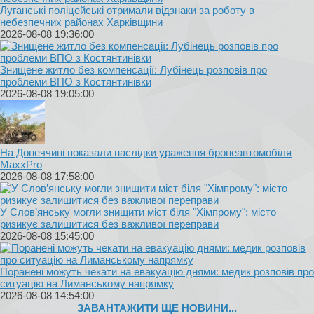
Луганські поліцейські отримали відзнаки за роботу в
небезпечних районах Харківщини
2026-08-08 19:36:00
Знищене житло без компенсації: Лубінець розповів про
проблеми ВПО з Костянтинівки
2026-08-08 19:05:00
На Донеччині показали наслідки ураження бронеавтомобіля
MaxxPro
2026-08-08 17:58:00
У Слов’янську могли знищити міст біля "Хімпрому": місто
ризикує залишитися без важливої переправи
2026-08-08 15:45:00
Поранені можуть чекати на евакуацію днями: медик розповів про
ситуацію на Лиманському напрямку
2026-08-08 14:54:00
ЗАВАНТАЖИТИ ЩЕ НОВИНИ...