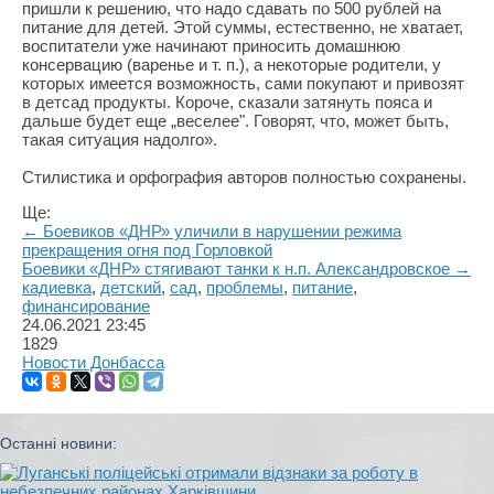
пришли к решению, что надо сдавать по 500 рублей на
питание для детей. Этой суммы, естественно, не хватает,
воспитатели уже начинают приносить домашнюю
консервацию (варенье и т. п.), а некоторые родители, у
которых имеется возможность, сами покупают и привозят
в детсад продукты. Короче, сказали затянуть пояса и
дальше будет еще „веселее". Говорят, что, может быть,
такая ситуация надолго».
Стилистика и орфография авторов полностью сохранены.
Ще:
← Боевиков «ДНР» уличили в нарушении режима
прекращения огня под Горловкой
Боевики «ДНР» стягивают танки к н.п. Александровское →
кадиевка
,
детский
,
сад
,
проблемы
,
питание
,
финансирование
24.06.2021
23:45
1829
Новости Донбасса
Останні новини: