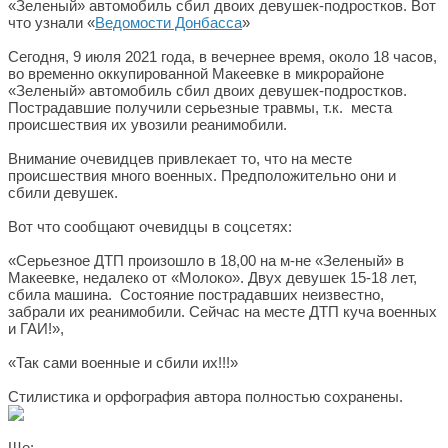
«Зеленый» автомобиль сбил двоих девушек-подростков. Вот
что узнали «
Ведомости Донбасса
»
Сегодня, 9 июля 2021 года, в вечернее время, около 18 часов,
во временно оккупированной Макеевке в микрорайоне
«Зеленый» автомобиль сбил двоих девушек-подростков.
Пострадавшие получили серьезные травмы, т.к. места
происшествия их увозили реанимобили.
Внимание очевидцев привлекает то, что на месте
происшествия много военных. Предположительно они и
сбили девушек.
Вот что сообщают очевидцы в соцсетях:
«Серьезное ДТП произошло в 18,00 на м-не «Зеленый» в
Макеевке, недалеко от «Молоко». Двух девушек 15-18 лет,
сбила машина. Состояние пострадавших неизвестно,
забрали их реанимобили. Сейчас на месте ДТП куча военных
и ГАИ!»,
«Так сами военные и сбили их!!!»
Стилистика и орфография автора полностью сохранены.
Ще: