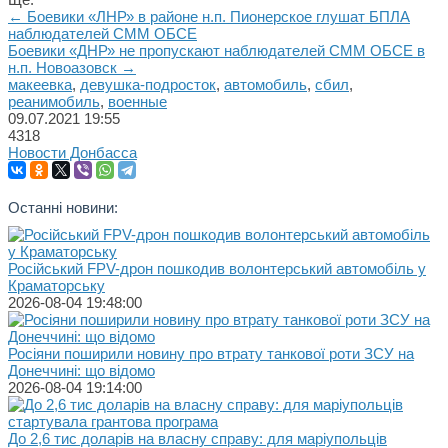
← Боевики «ЛНР» в районе н.п. Пионерское глушат БПЛА
наблюдателей СММ ОБСЕ
Боевики «ДНР» не пропускают наблюдателей СММ ОБСЕ в
н.п. Новоазовск →
макеевка
,
девушка-подросток
,
автомобиль
,
сбил
,
реанимобиль
,
военные
09.07.2021
19:55
4318
Новости Донбасса
Останні новини:
Російський FPV-дрон пошкодив волонтерський автомобіль у
Краматорську
2026-08-04 19:48:00
Росіяни поширили новину про втрату танкової роти ЗСУ на
Донеччині: що відомо
2026-08-04 19:14:00
До 2,6 тис доларів на власну справу: для маріупольців