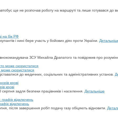
автобус ще не розпочав роботу на маршруті та лише готувався до в
і на бік РФ
упантів і нині бере участь у бойових діях проти України.
Детальніш
овнокомандувача ЗСУ Михайла Драпатого та повідомив про розумін
о може скористатися
ставатися до медичних, соціальних та адміністративних установ.
Д
ів крові
 серпня задля безпеки працівників і населення.
Детальніше
рафік відключень
пня, після завершення робіт подачу газу обіцяють відновити.
Детал