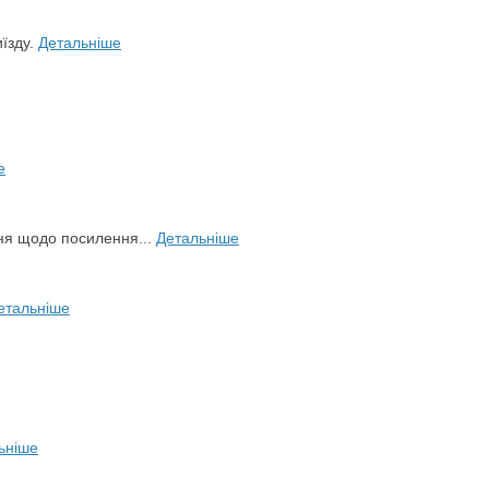
иїзду.
Детальніше
е
ня щодо посилення...
Детальніше
етальніше
ьніше