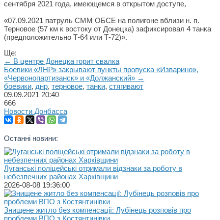
сентября 2021 года, имеющемся в открытом доступе,
«07.09.2021 патруль СММ ОБСЕ на полигоне вблизи н. п.
Терновое (57 км к востоку от Донецка) зафиксировал 4 танка
(предположительно Т-64 или Т-72)».
Ще:
← В центре Донецка горит свалка
Боевики «ЛНР» закрывают пункты пропуска «Изварино»,
«Червонопартизанск» и «Должанский» →
боевики
,
днр
,
терновое
,
танки
,
стягивают
09.09.2021
20:40
666
Новости Донбасса
Останні новини:
Луганські поліцейські отримали відзнаки за роботу в
небезпечних районах Харківщини
2026-08-08 19:36:00
Знищене житло без компенсації: Лубінець розповів про
проблеми ВПО з Костянтинівки