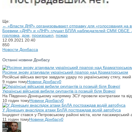
Ще:
← «Власти ДНР» организовывают отправку для «голосования на 
Боевики «ДНР» и «ЛНР» глушат БПЛА наблюдателей СММ ОБСЕ
горловка
,
дом
,
произошел
,
пожар
12.09.2021
20:40
850
Новости Донбасса
Останні новини Донбасу
Росіяни знову атакували український прапор над Краматорськом
Російські війська вкотре завдали удару по українському стягу, яки
9 годин тому
Новини Донбасу
0
Українські військові вибили окупантів із позицій біля Вовчої
На Південно-Донецькому напрямку ЗСУ провели контратаки та відті
10 годин тому
Новини Донбасу
0
У Донецьку внаслідок атаки БпЛА постраждав водій автобуса
Інцидент стався у Петровському районі міста, коли пасажирський 
11 годин тому
Новини Донбасу
0