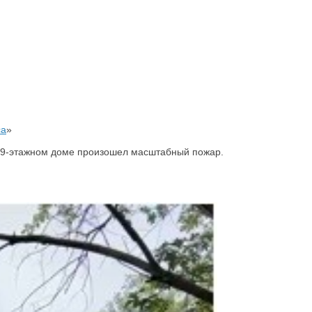
са
»
, в 9-этажном доме произошел масштабный пожар.