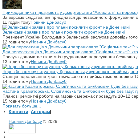
Прикордонника підозрюють у дезертирстві з "Азовсталі" та переход
За версією слідства, він приєднався до незаконного формування ок
11 годин тому
Новини Донбасу
0
Зеленський заявив про плани посилити фронт на Донеччині
Президент України Володимир Зеленський заслухав доповідь гол
12 годин тому
Новини Донбасу
0
Для переселенців з Донеччини запрацювало "Соціальне таксі": хт
Послуга допомагає людям із труднощами пересування безпечно ді
13 годин тому
Новини Донбасу
0
Через безпекову ситуацію у Краматорську зупиняють прийом донор
Станція переливання крові тимчасово не прийматиме донорів із 10
14 годин тому
Новини Донбасу
0
Частина Краматорська, Слов’янська та Билбасівки буде без газу: г
Планові ремонтні роботи на газових мережах проведуть 10–12 сер
15 годин тому
Новини Донбасу
0
Показать больше...
Контакти
|
Авторам
|
Новини Донбасу
© 2026