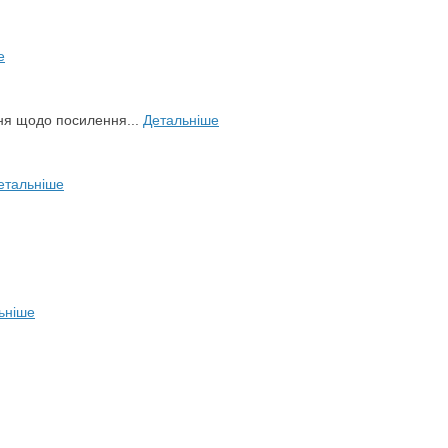
е
ня щодо посилення...
Детальніше
етальніше
ьніше