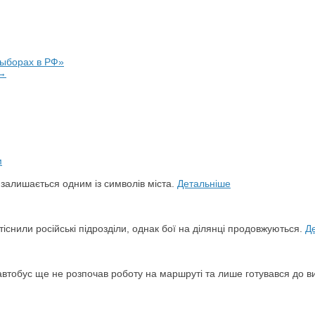
выборах в РФ»
 →
й залишається одним із символів міста.
Детальніше
снили російські підрозділи, однак бої на ділянці продовжуються.
Д
автобус ще не розпочав роботу на маршруті та лише готувався до в