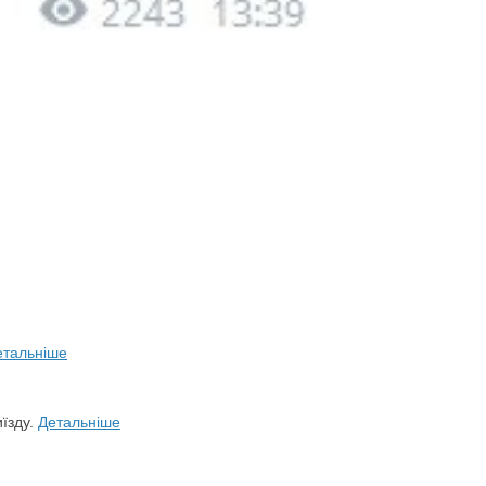
етальніше
иїзду.
Детальніше