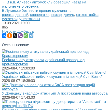
← В н.п. Алчевск автомобиль совершил наезд на
малолетнего ребенка
В Луганске без вести пропал мужчина →
раевка
,
дачный
,
кооператив
,
пожар
,
домик
,
хозкостройка
,
сухостой
,
уничтожены
13.09.2021
19:00
865
Новости Донбасса
Останні новини:
Росіяни знову атакували український прапор над
Краматорськом
2026-08-07 19:09:00
Українські військові вибили окупантів із позицій біля Вовчої
2026-08-07 18:38:00
У Донецьку внаслідок атаки БпЛА постраждав водій автобуса
2026-08-07 17:43:00
Прикордонника підозрюють у дезертирстві з "Азовсталі" та