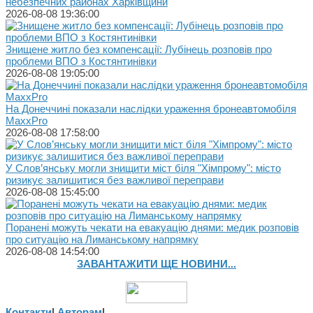
небезпечних районах Харківщини
2026-08-08 19:36:00
Знищене житло без компенсації: Лубінець розповів про
проблеми ВПО з Костянтинівки
2026-08-08 19:05:00
На Донеччині показали наслідки ураження бронеавтомобіля
MaxxPro
2026-08-08 17:58:00
У Слов’янську могли знищити міст біля "Хімпрому": місто
ризикує залишитися без важливої переправи
2026-08-08 15:45:00
Поранені можуть чекати на евакуацію днями: медик розповів
про ситуацію на Лиманському напрямку
2026-08-08 14:54:00
ЗАВАНТАЖИТИ ЩЕ НОВИНИ...
Контакти
|
Авторам
|