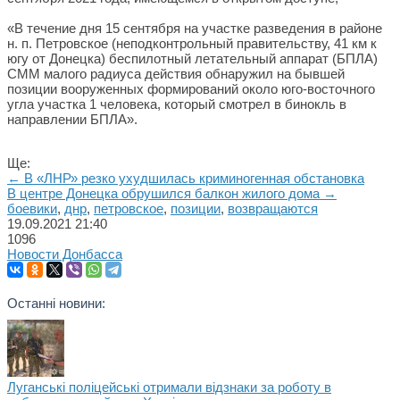
«В течение дня 15 сентября на участке разведения в районе
н. п. Петровское (неподконтрольный правительству, 41 км к
югу от Донецка) беспилотный летательный аппарат (БПЛА)
СММ малого радиуса действия обнаружил на бывшей
позиции вооруженных формирований около юго-восточного
угла участка 1 человека, который смотрел в бинокль в
направлении БПЛА».
Ще:
← В «ЛНР» резко ухудшилась криминогенная обстановка
В центре Донецка обрушился балкон жилого дома →
боевики
,
днр
,
петровское
,
позиции
,
возвращаются
19.09.2021
21:40
1096
Новости Донбасса
Останні новини:
Луганські поліцейські отримали відзнаки за роботу в