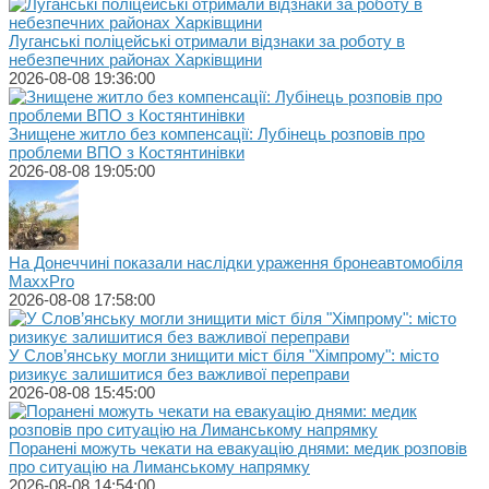
Луганські поліцейські отримали відзнаки за роботу в
небезпечних районах Харківщини
2026-08-08 19:36:00
Знищене житло без компенсації: Лубінець розповів про
проблеми ВПО з Костянтинівки
2026-08-08 19:05:00
На Донеччині показали наслідки ураження бронеавтомобіля
MaxxPro
2026-08-08 17:58:00
У Слов’янську могли знищити міст біля "Хімпрому": місто
ризикує залишитися без важливої переправи
2026-08-08 15:45:00
Поранені можуть чекати на евакуацію днями: медик розповів
про ситуацію на Лиманському напрямку
2026-08-08 14:54:00