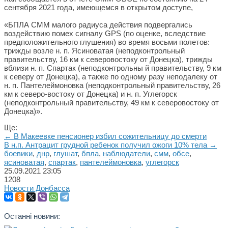
сентября 2021 года, имеющемся в открытом доступе,
«БПЛА СММ малого радиуса действия подвергались
воздействию помех сигналу GPS (по оценке, вследствие
предположительного глушения) во время восьми полетов:
трижды возле н. п. Ясиноватая (неподконтрольный
правительству, 16 км к северовостоку от Донецка), трижды
вблизи н. п. Спартак (неподконтрольны й правительству, 9 км
к северу от Донецка), а также по одному разу неподалеку от
н. п. Пантелеймоновка (неподконтрольный правительству, 26
км к северо-востоку от Донецка) и н. п. Углегорск
(неподконтрольный правительству, 49 км к северовостоку от
Донецка)».
Ще:
← В Макеевке пенсионер избил сожительницу до смерти
В н.п. Антрацит грудной ребенок получил ожоги 10% тела →
боевики
,
днр
,
глушат
,
бпла
,
наблюдатели
,
смм
,
обсе
,
ясиноватая
,
спартак
,
пантелеймоновка
,
углегорск
25.09.2021
23:05
1208
Новости Донбасса
Останні новини: