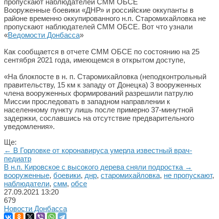
Вооруженные боевики «ДНР» и российские оккупанты в
районе временно оккупированного н.п. Старомихайловка не
пропускают наблюдателей СММ ОБСЕ. Вот что узнали
«
Ведомости Донбасса
»
Как сообщается в отчете СММ ОБСЕ по состоянию на 25
сентября 2021 года, имеющемся в открытом доступе,
«На блокпосте в н. п. Старомихайловка (неподконтрольный
правительству, 15 км к западу от Донецка) 3 вооруженных
члена вооруженных формирований разрешили патрулю
Миссии проследовать в западном направлении к
населенному пункту лишь после примерно 37-минутной
задержки, сославшись на отсутствие предварительного
уведомления».
Ще:
← В Горловке от коронавируса умерла известный врач-
педиатр
В н.п. Кировское с высокого дерева сняли подростка →
вооруженные
,
боевики
,
днр
,
старомихайловка
,
не пропускают
,
наблюдатели
,
смм
,
обсе
27.09.2021
13:20
679
Новости Донбасса