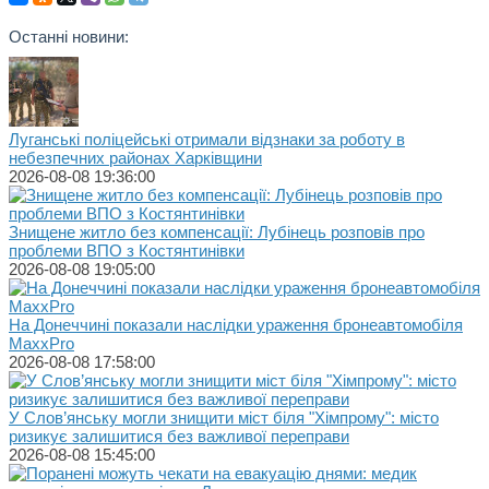
Останні новини:
Луганські поліцейські отримали відзнаки за роботу в
небезпечних районах Харківщини
2026-08-08 19:36:00
Знищене житло без компенсації: Лубінець розповів про
проблеми ВПО з Костянтинівки
2026-08-08 19:05:00
На Донеччині показали наслідки ураження бронеавтомобіля
MaxxPro
2026-08-08 17:58:00
У Слов’янську могли знищити міст біля "Хімпрому": місто
ризикує залишитися без важливої переправи
2026-08-08 15:45:00