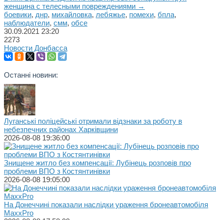
женщина с телесными повреждениями →
боевики
,
днр
,
михайловка
,
лебяжье
,
помехи
,
бпла
,
наблюдатели
,
смм
,
обсе
30.09.2021
23:20
2273
Новости Донбасса
Останні новини:
Луганські поліцейські отримали відзнаки за роботу в
небезпечних районах Харківщини
2026-08-08 19:36:00
Знищене житло без компенсації: Лубінець розповів про
проблеми ВПО з Костянтинівки
2026-08-08 19:05:00
На Донеччині показали наслідки ураження бронеавтомобіля
MaxxPro