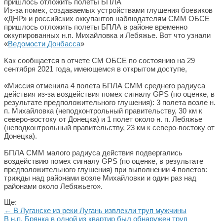
Из-за помех, создаваемых устройствами глушения боевиков
«ДНР» и российских оккупантов наблюдателям СММ ОБСЕ
пришлось отложить полеты БПЛА в районе временно
оккупированных н.п. Михайловка и Лебяжье. Вот что узнали
«
Ведомости Донбасса
»
Как сообщается в отчете СМ ОБСЕ по состоянию на 29
сентября 2021 года, имеющемся в открытом доступе,
«Миссия отменила 4 полета БПЛА СММ среднего радиуса
действия из-за воздействия помех сигналу GPS (по оценке, в
результате предположительного глушения): 3 полета возле н.
п. Михайловка (неподконтрольный правительству, 30 км к
северо-востоку от Донецка) и 1 полет около н. п. Лебяжье
(неподконтрольный правительству, 23 км к северо-востоку от
Донецка).
БПЛА СММ малого радиуса действия подвергались
воздействию помех сигналу GPS (по оценке, в результате
предположительного глушения) при выполнении 4 полетов:
трижды над районами возле Михайловки и один раз над
районами около Лебяжьего».
Ще:
← В Луганске из реки Лугань извлекли труп мужчины
В н.п. Брянка в одной из квартир был обнаружен труп