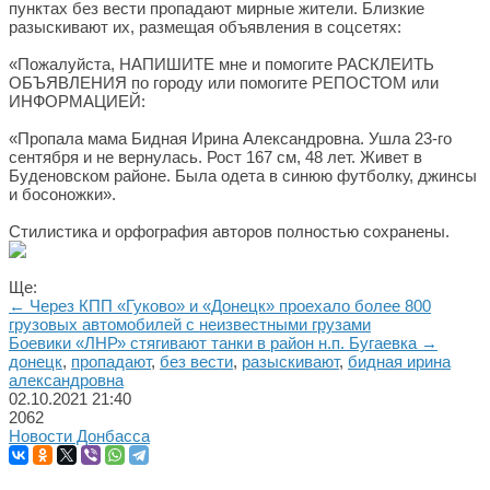
пунктах без вести пропадают мирные жители. Близкие
разыскивают их, размещая объявления в соцсетях:
«Пожалуйста, НАПИШИТЕ мне и помогите РАСКЛЕИТЬ
ОБЪЯВЛЕНИЯ по городу или помогите РЕПОСТОМ или
ИНФОРМАЦИЕЙ:
«Пропала мама Бидная Ирина Александровна. Ушла 23-го
сентября и не вернулась. Рост 167 см, 48 лет. Живет в
Буденовском районе. Была одета в синюю футболку, джинсы
и босоножки».
Стилистика и орфография авторов полностью сохранены.
Ще:
← Через КПП «Гуково» и «Донецк» проехало более 800
грузовых автомобилей с неизвестными грузами
Боевики «ЛНР» стягивают танки в район н.п. Бугаевка →
донецк
,
пропадают
,
без вести
,
разыскивают
,
бидная ирина
александровна
02.10.2021
21:40
2062
Новости Донбасса