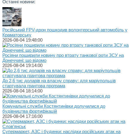
Останні новини:
Російський FPV-дрон пошкодив волонтерський автомобіль у
Краматорську
2026-08-04 19:48:00
Росіяни поширили новину про втрату танкової роти ЗСУ на
Донеччині: що відомо
2026-08-04 19:14:00
До 2,6 тис доларів на власну справу: для маріупольців
стартувала грантова програма
2026-08-04 18:14:00
Комунальні служби Костянтинівки долучилися до
будівництва фортифікацій
2026-08-04 17:16:00
Супермаркет, АЗС і будинки: наслідки російських атак на