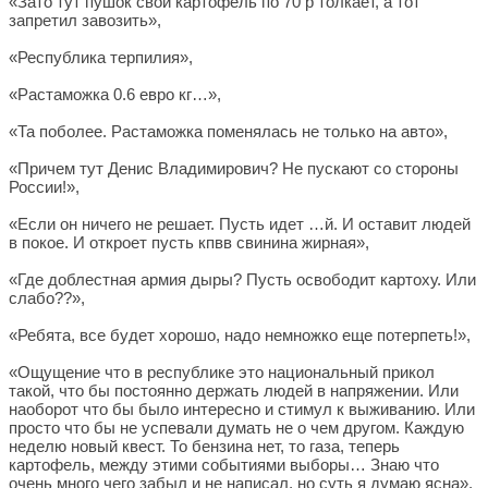
«Зато тут пушок свой картофель по 70 р толкает, а тот
запретил завозить»,
«Республика терпилия»,
«Растаможка 0.6 евро кг…»,
«Та поболее. Растаможка поменялась не только на авто»,
«Причем тут Денис Владимирович? Не пускают со стороны
России!»,
«Если он ничего не решает. Пусть идет …й. И оставит людей
в покое. И откроет пусть кпвв свинина жирная»,
«Где доблестная армия дыры? Пусть освободит картоху. Или
слабо??»,
«Ребята, все будет хорошо, надо немножко еще потерпеть!»,
«Ощущение что в республике это национальный прикол
такой, что бы постоянно держать людей в напряжении. Или
наоборот что бы было интересно и стимул к выживанию. Или
просто что бы не успевали думать не о чем другом. Каждую
неделю новый квест. То бензина нет, то газа, теперь
картофель, между этими событиями выборы… Знаю что
очень много чего забыл и не написал, но суть я думаю ясна»,