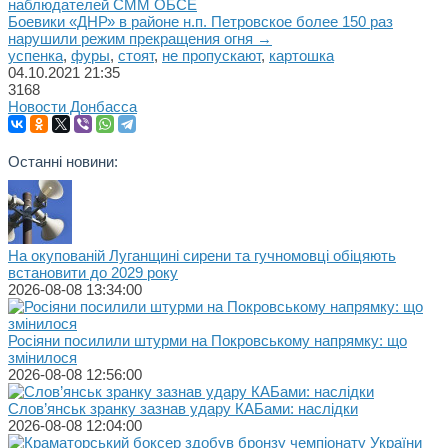
наблюдателей СММ ОБСЕ
Боевики «ДНР» в районе н.п. Петровское более 150 раз
нарушили режим прекращения огня →
успенка
,
фуры
,
стоят
,
не пропускают
,
картошка
04.10.2021
21:35
3168
Новости Донбасса
Останні новини:
На окупованій Луганщині сирени та гучномовці обіцяють
встановити до 2029 року
2026-08-08 13:34:00
Росіяни посилили штурми на Покровському напрямку: що
змінилося
2026-08-08 12:56:00
Слов’янськ зранку зазнав удару КАБами: наслідки
2026-08-08 12:04:00