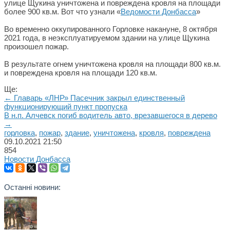
улице Щукина уничтожена и повреждена кровля на площади
более 900 кв.м. Вот что узнали «
Ведомости Донбасса
»
Во временно оккупированного Горловке накануне, 8 октября
2021 года, в неэксплуатируемом здании на улице Щукина
произошел пожар.
В результате огнем уничтожена кровля на площади 800 кв.м.
и повреждена кровля на площади 120 кв.м.
Ще:
← Главарь «ЛНР» Пасечник закрыл единственный
функционирующий пункт пропуска
В н.п. Алчевск погиб водитель авто, врезавшегося в дерево
→
горловка
,
пожар
,
здание
,
уничтожена
,
кровля
,
повреждена
09.10.2021
21:50
854
Новости Донбасса
Останні новини: