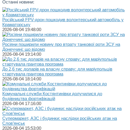
Останні новини:
Російський FPV-дрон пошкодив волонтерський автомобіль у
Краматорську
2026-08-04 19:48:00
Росіяни поширили новину про втрату танкової роти ЗСУ на
Донеччині: що відомо
2026-08-04 19:14:00
До 2,6 тис доларів на власну справу: для маріупольців
стартувала грантова програма
2026-08-04 18:14:00
Комунальні служби Костянтинівки долучилися до
будівництва фортифікацій
2026-08-04 17:16:00
Супермаркет, АЗС і будинки: наслідки російських атак на
Слов’янськ
2026-08-04 15:53:00