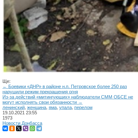
Ще:
← Боевики «ДНР» в районе н.п. Петровское более 250 раз
нарушили режим прекращения огня
Из-за действий «митингующих» наблюдатели СММ ОБСЕ не
могут исполнять свои обязанности →
ленинский
,
женщина
,
яма
,
упала
,
перелом
19.10.2021
23:55
1973
Новости Донбасса