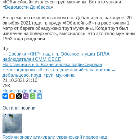
«Юбилейный» извлечен труп мужчины. Вот что узнали
«
Ведомости Донбасса
»
Во временно оккупированном н.п. Дебальцево, накануне, 20
октября 2021 года, в пруду «Юбилейный» на расстоянии 1
метр от берега обнаружено труп мужчины. Когда труп был
извлечен на поверхность, выяснилось, что это тело мужчины
1953 года рождения.
Ще:
← Боевики «ЛНР» над н.п. Обозное глушат БПЛА
наблюдателей СММ ОБСЕ
На станции в н.п. Вознесеновка зафиксирован
железнодорожный состав, двигавшийся на восток →
дебальцево
,
пруд
,
труп
,
мужчина
21.10.2021
21:10
793
Новости Донбасса
Останні новини:
Росіяни знову атакували український прапор над