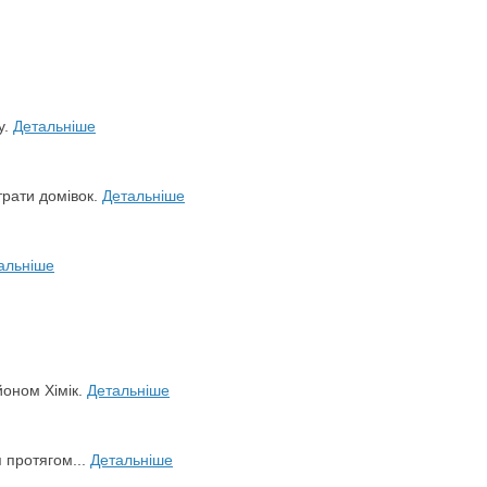
у.
Детальніше
трати домівок.
Детальніше
альніше
йоном Хімік.
Детальніше
я протягом...
Детальніше