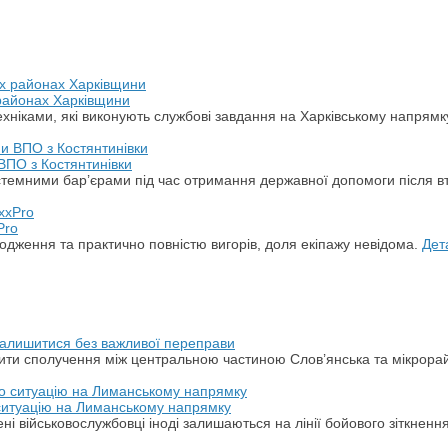
 районах Харківщини
хніками, які виконують службові завдання на Харківському напрямк
ВПО з Костянтинівки
стемними бар’єрами під час отримання державної допомоги після в
Pro
дження та практично повністю вигорів, доля екіпажу невідома.
Дет
 залишитися без важливої переправи
ити сполучення між центральною частиною Слов’янська та мікрора
 ситуацію на Лиманському напрямку
ні військовослужбовці іноді залишаються на лінії бойового зіткненн