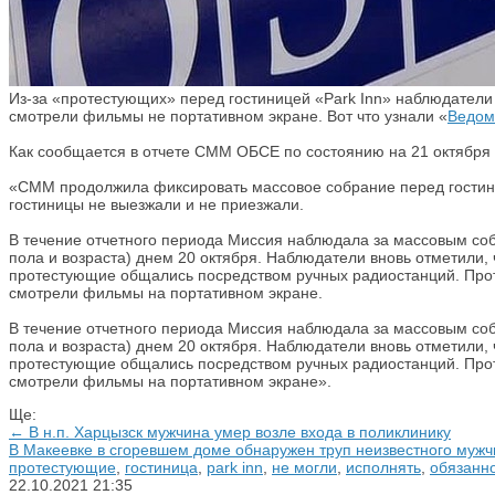
Из-за «протестующих» перед гостиницей «Park Inn» наблюдатели
смотрели фильмы не портативном экране. Вот что узнали «
Ведом
Как сообщается в отчете СММ ОБСЕ по состоянию на 21 октября 
«СММ продолжила фиксировать массовое собрание перед гостиниц
гостиницы не выезжали и не приезжали.
В течение отчетного периода Миссия наблюдала за массовым собра
пола и возраста) днем 20 октября. Наблюдатели вновь отметили,
протестующие общались посредством ручных радиостанций. Прот
смотрели фильмы на портативном экране.
В течение отчетного периода Миссия наблюдала за массовым собра
пола и возраста) днем 20 октября. Наблюдатели вновь отметили,
протестующие общались посредством ручных радиостанций. Прот
смотрели фильмы на портативном экране».
Ще:
← В н.п. Харцызск мужчина умер возле входа в поликлинику
В Макеевке в сгоревшем доме обнаружен труп неизвестного муж
протестующие
,
гостиница
,
park inn
,
не могли
,
исполнять
,
обязанн
22.10.2021
21:35