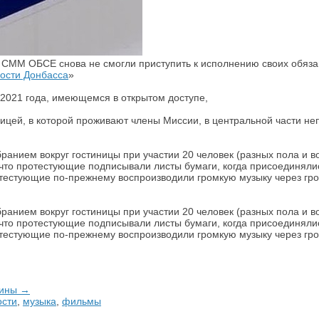
 СММ ОБСЕ снова не смогли приступить к исполнению своих обяза
ости Донбасса
»
2021 года, имеющемся в открытом доступе,
ей, в которой проживают члены Миссии, в центральной части непо
нием вокруг гостиницы при участии 20 человек (разных пола и возр
 что протестующие подписывали листы бумаги, когда присоединяли
естующие по-прежнему воспроизводили громкую музыку через гром
нием вокруг гостиницы при участии 20 человек (разных пола и возр
 что протестующие подписывали листы бумаги, когда присоединяли
естующие по-прежнему воспроизводили громкую музыку через гром
чины →
ости
,
музыка
,
фильмы