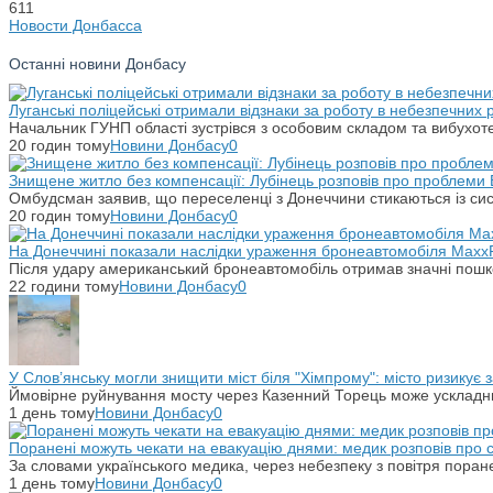
611
Новости Донбасса
Останні новини Донбасу
Луганські поліцейські отримали відзнаки за роботу в небезпечних
Начальник ГУНП області зустрівся з особовим складом та вибухоте
20 годин тому
Новини Донбасу
0
Знищене житло без компенсації: Лубінець розповів про проблеми 
Омбудсман заявив, що переселенці з Донеччини стикаються із си
20 годин тому
Новини Донбасу
0
На Донеччині показали наслідки ураження бронеавтомобіля Maxx
Після удару американський бронеавтомобіль отримав значні пошко
22 години тому
Новини Донбасу
0
У Слов’янську могли знищити міст біля "Хімпрому": місто ризикує
Ймовірне руйнування мосту через Казенний Торець може ускладн
1 день тому
Новини Донбасу
0
Поранені можуть чекати на евакуацію днями: медик розповів про
За словами українського медика, через небезпеку з повітря поране
1 день тому
Новини Донбасу
0