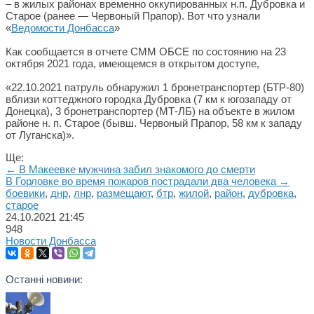
– в жилых районах временно оккупированных н.п. Дубровка и
Старое (ранее — Червоный Прапор). Вот что узнали
«
Ведомости Донбасса
»
Как сообщается в отчете СММ ОБСЕ по состоянию на 23
октября 2021 года, имеющемся в открытом доступе,
«22.10.2021 патруль обнаружил 1 бронетранспортер (БТР-80)
вблизи коттеджного городка Дубровка (7 км к югозападу от
Донецка), 3 бронетранспортер (МТ-ЛБ) на объекте в жилом
районе н. п. Старое (бывш. Червоный Прапор, 58 км к западу
от Луганска)».
Ще:
← В Макеевке мужчина забил знакомого до смерти
В Горловке во время пожаров пострадали два человека →
боевики
,
днр
,
лнр
,
размещают
,
бтр
,
жилой
,
район
,
дубровка
,
старое
24.10.2021
21:45
948
Новости Донбасса
Останні новини: