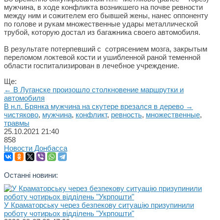
мужчина, в ходе конфликта возникшего на почве ревности
между ним и сожителем его бывшей жены, нанес оппоненту
по голове и рукам множественные удары металлической
трубой, которую достал из багажника своего автомобиля.
В результате потерпевший с сотрясением мозга, закрытым
переломом локтевой кости и ушибленной раной теменной
области госпитализирован в лечебное учреждение.
Ще:
← В Луганске произошло столкновение маршрутки и
автомобиля
В н.п. Брянка мужчина на скутере врезался в дерево →
чистяково
,
мужчина
,
конфликт
,
ревность
,
множественные
,
травмы
25.10.2021
21:40
858
Новости Донбасса
Останні новини:
У Краматорську через безпекову ситуацію призупинили
роботу чотирьох відділень "Укрпошти"