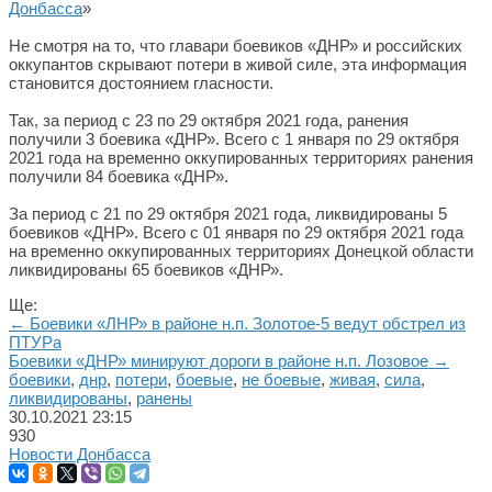
Донбасса
»
Не смотря на то, что главари боевиков «ДНР» и российских
оккупантов скрывают потери в живой силе, эта информация
становится достоянием гласности.
Так, за период с 23 по 29 октября 2021 года, ранения
получили 3 боевика «ДНР». Всего с 1 января по 29 октября
2021 года на временно оккупированных территориях ранения
получили 84 боевика «ДНР».
За период с 21 по 29 октября 2021 года, ликвидированы 5
боевиков «ДНР». Всего с 01 января по 29 октября 2021 года
на временно оккупированных территориях Донецкой области
ликвидированы 65 боевиков «ДНР».
Ще:
← Боевики «ЛНР» в районе н.п. Золотое-5 ведут обстрел из
ПТУРа
Боевики «ДНР» минируют дороги в районе н.п. Лозовое →
боевики
,
днр
,
потери
,
боевые
,
не боевые
,
живая
,
сила
,
ликвидированы
,
ранены
30.10.2021
23:15
930
Новости Донбасса