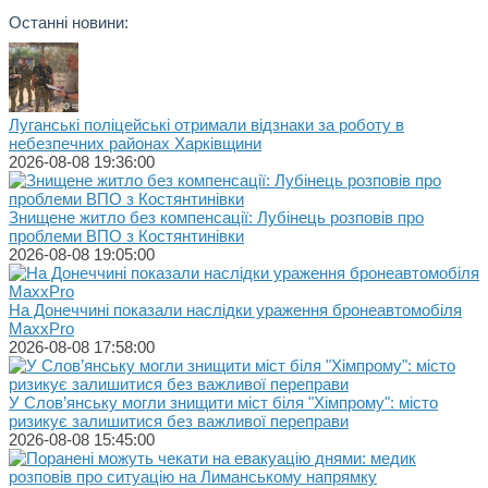
Останні новини:
Луганські поліцейські отримали відзнаки за роботу в
небезпечних районах Харківщини
2026-08-08 19:36:00
Знищене житло без компенсації: Лубінець розповів про
проблеми ВПО з Костянтинівки
2026-08-08 19:05:00
На Донеччині показали наслідки ураження бронеавтомобіля
MaxxPro
2026-08-08 17:58:00
У Слов’янську могли знищити міст біля "Хімпрому": місто
ризикує залишитися без важливої переправи
2026-08-08 15:45:00