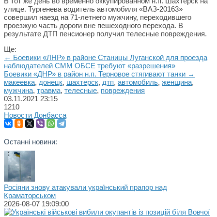
В тот же день во временно оккупированном н.п. Шахтерск на
улице. Тургенева водитель автомобиля «ВАЗ-20163»
совершил наезд на 71-летнего мужчину, переходившего
проезжую часть дороги вне пешеходного перехода. В
результате ДТП пенсионер получил телесные повреждения.
Ще:
← Боевики «ЛНР» в районе Станицы Луганской для проезда
наблюдателей СММ ОБСЕ требуют «разрешения»
Боевики «ДНР» в район н.п. Терновое стягивают танки →
макеевка
,
донецк
,
шахтерск
,
дтп
,
автомобиль
,
женщина
,
мужчина
,
травма
,
телесные
,
повреждения
03.11.2021
23:15
1210
Новости Донбасса
Останні новини:
Росіяни знову атакували український прапор над
Краматорськом
2026-08-07 19:09:00