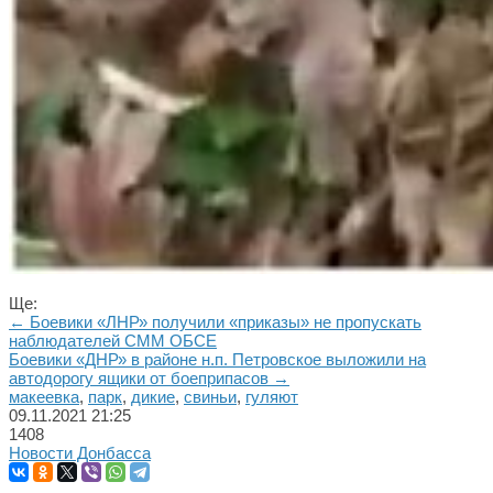
Ще:
← Боевики «ЛНР» получили «приказы» не пропускать
наблюдателей СММ ОБСЕ
Боевики «ДНР» в районе н.п. Петровское выложили на
автодорогу ящики от боеприпасов →
макеевка
,
парк
,
дикие
,
свиньи
,
гуляют
09.11.2021
21:25
1408
Новости Донбасса