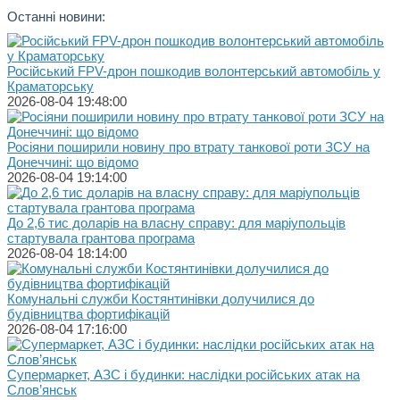
Останні новини:
Російський FPV-дрон пошкодив волонтерський автомобіль у
Краматорську
2026-08-04 19:48:00
Росіяни поширили новину про втрату танкової роти ЗСУ на
Донеччині: що відомо
2026-08-04 19:14:00
До 2,6 тис доларів на власну справу: для маріупольців
стартувала грантова програма
2026-08-04 18:14:00
Комунальні служби Костянтинівки долучилися до
будівництва фортифікацій
2026-08-04 17:16:00
Супермаркет, АЗС і будинки: наслідки російських атак на
Слов’янськ