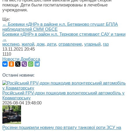
помощи. Дети были госпитализированы в лечебные
учреждения.
Ще:
← Боевики «ДНР» в районе н.п. Бетманово глушат БПЛА
наблюдателей СММ ОБСЕ
Боевики «ДНР» в район н.п. Терновое стягивают САУ и танки
→
моспино
,
жилой
,
дом
,
дети
,
отравление
,
угарный
,
газ
13.11.2021
20:45
1110
Новости Донбасса
Останні новини:
Російський FPV-дрон пошкодив волонтерський автомобіль у
Краматорську
2026-08-04 19:48:00
Росіяни поширили новину про втрату танкової роти ЗСУ на