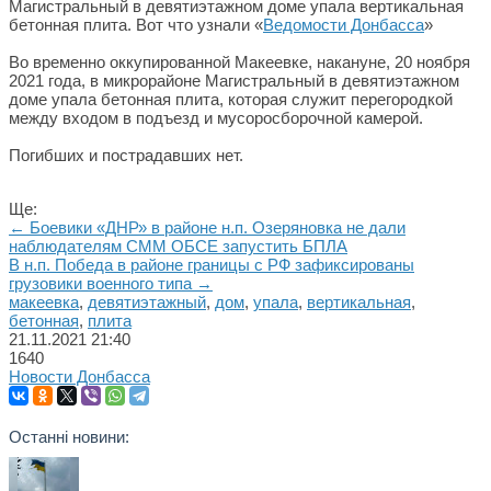
Магистральный в девятиэтажном доме упала вертикальная
бетонная плита. Вот что узнали «
Ведомости Донбасса
»
Во временно оккупированной Макеевке, накануне, 20 ноября
2021 года, в микрорайоне Магистральный в девятиэтажном
доме упала бетонная плита, которая служит перегородкой
между входом в подъезд и мусоросборочной камерой.
Погибших и пострадавших нет.
Ще:
← Боевики «ДНР» в районе н.п. Озеряновка не дали
наблюдателям СММ ОБСЕ запустить БПЛА
В н.п. Победа в районе границы с РФ зафиксированы
грузовики военного типа →
макеевка
,
девятиэтажный
,
дом
,
упала
,
вертикальная
,
бетонная
,
плита
21.11.2021
21:40
1640
Новости Донбасса
Останні новини: