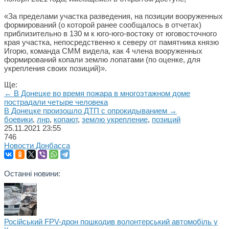
«За пределами участка разведения, на позиции вооруженных
формирований (о которой ранее сообщалось в отчетах)
приблизительно в 130 м к юго-юго-востоку от юговосточного
края участка, непосредственно к северу от памятника князю
Игорю, команда СММ видела, как 4 члена вооруженных
формирований копали землю лопатами (по оценке, для
укрепления своих позиций)».
Ще:
← В Донецке во время пожара в многоэтажном доме
пострадали четыре человека
В Донецке произошло ДТП с опрокидыванием →
боевики
,
лнр
,
копают
,
землю укрепление
,
позиций
25.11.2021
23:55
746
Новости Донбасса
Останні новини:
Російський FPV-дрон пошкодив волонтерський автомобіль у