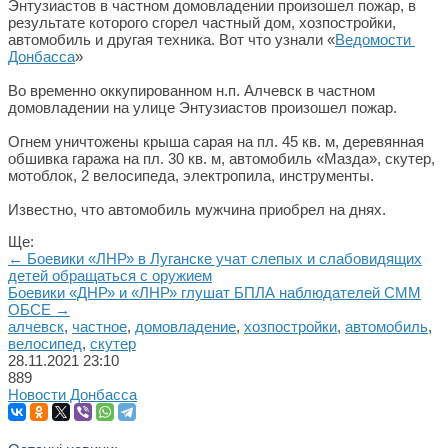
Энтузиастов в частном домовладении произошел пожар, в
результате которого сгорел частный дом, хозпостройки,
автомобиль и другая техника. Вот что узнали «
Ведомости
Донбасса
»
Во временно оккупированном н.п. Алчевск в частном
домовладении на улице Энтузиастов произошел пожар.
Огнем уничтожены крыша сарая на пл. 45 кв. м, деревянная
обшивка гаража на пл. 30 кв. м, автомобиль «Мазда», скутер,
мотоблок, 2 велосипеда, электропила, инструменты.
Известно, что автомобиль мужчина приобрел на днях.
Ще:
← Боевики «ЛНР» в Луганске учат слепых и слабовидящих
детей обращаться с оружием
Боевики «ДНР» и «ЛНР» глушат БПЛА наблюдателей СММ
ОБСЕ →
алчевск
,
частное
,
домовладение
,
хозпостройки
,
автомобиль
,
велосипед
,
скутер
28.11.2021
23:10
889
Новости Донбасса