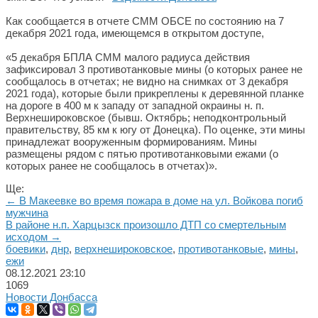
Как сообщается в отчете СММ ОБСЕ по состоянию на 7
декабря 2021 года, имеющемся в открытом доступе,
«5 декабря БПЛА СММ малого радиуса действия
зафиксировал 3 противотанковые мины (о которых ранее не
сообщалось в отчетах; не видно на снимках от 3 декабря
2021 года), которые были прикреплены к деревянной планке
на дороге в 400 м к западу от западной окраины н. п.
Верхнешироковское (бывш. Октябрь; неподконтрольный
правительству, 85 км к югу от Донецка). По оценке, эти мины
принадлежат вооруженным формированиям. Мины
размещены рядом с пятью противотанковыми ежами (о
которых ранее не сообщалось в отчетах)».
Ще:
← В Макеевке во время пожара в доме на ул. Войкова погиб
мужчина
В районе н.п. Харцызск произошло ДТП со смертельным
исходом →
боевики
,
днр
,
верхнешироковское
,
противотанковые
,
мины
,
ежи
08.12.2021
23:10
1069
Новости Донбасса