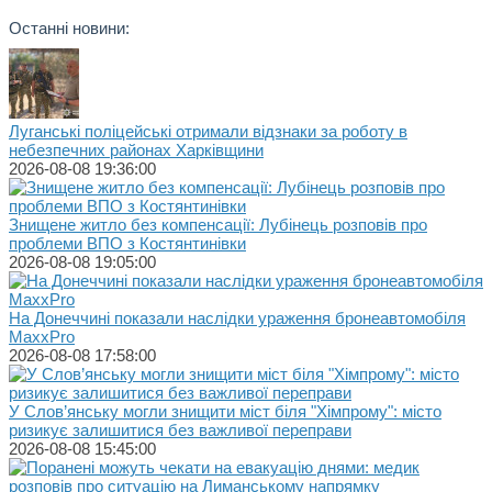
Останні новини:
Луганські поліцейські отримали відзнаки за роботу в
небезпечних районах Харківщини
2026-08-08 19:36:00
Знищене житло без компенсації: Лубінець розповів про
проблеми ВПО з Костянтинівки
2026-08-08 19:05:00
На Донеччині показали наслідки ураження бронеавтомобіля
MaxxPro
2026-08-08 17:58:00
У Слов’янську могли знищити міст біля "Хімпрому": місто
ризикує залишитися без важливої переправи
2026-08-08 15:45:00