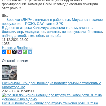
формирований. Команда СММ незамедлительно покинула
этот район».
Ще:
← Боевики «ЛНР» стягивают в районе н.п. Миусинск тяжелое
вооружение – РСЗО, САУ, танки, ЗРК
В Донецке из реки Кальмиус извлекли тело мужчины →
боевики
,
лнр
,
молодежное
,
золотое
,
не пропускали
,
блокпост
,
наблюдателей
,
смм
,
обсе
,
стрельба
11.12.2021
23:00
1055
Новости Донбасса
Останні новини:
Російський FPV-дрон пошкодив волонтерський автомобіль у
Краматорську
2026-08-04 19:48:00
Росіяни поширили новину про втрату танкової роти ЗСУ на