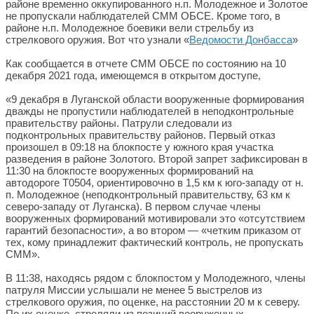
районе временно оккупированного н.п. Молодежное и Золотое
не пропускали наблюдателей СММ ОБСЕ. Кроме того, в
районе н.п. Молодежное боевики вели стрельбу из
стрелкового оружия. Вот что узнали «
Ведомости Донбасса
»
Как сообщается в отчете СММ ОБСЕ по состоянию на 10
декабря 2021 года, имеющемся в открытом доступе,
«9 декабря в Луганской области вооруженные формирования
дважды не пропустили наблюдателей в неподконтрольные
правительству районы. Патрули следовали из
подконтрольных правительству районов. Первый отказ
произошел в 09:18 на блокпосте у южного края участка
разведения в районе Золотого. Второй запрет зафиксирован в
11:30 на блокпосте вооруженных формирований на
автодороге Т0504, ориентировочно в 1,5 км к юго-западу от н.
п. Молодежное (неподконтрольный правительству, 63 км к
северо-западу от Луганска). В первом случае члены
вооруженных формирований мотивировали это «отсутствием
гарантий безопасности», а во втором — «четким приказом от
тех, кому принадлежит фактический контроль, не пропускать
СММ».
В 11:38, находясь рядом с блокпостом у Молодежного, члены
патруля Миссии услышали не менее 5 выстрелов из
стрелкового оружия, по оценке, на расстоянии 20 м к северу.
По их оценке, стреляли из позиций вооруженных