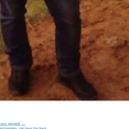
тных людей →
сергеевич
,
оксана русина