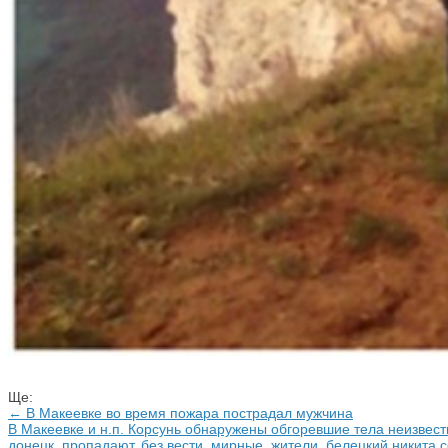
Ще:
← В Макеевке во время пожара пострадал мужчина
В Макеевке и н.п. Корсунь обнаружены обгоревшие тела неизвес
донецк
,
пропадают
,
без вести
,
мирные
,
жители
,
белецкий никита 