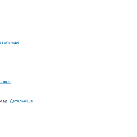
етальніше
ьніше
омад.
Детальніше