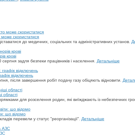
о може скористатися
ставатися до медичних, соціальних та адміністративних установ.
Д
ів крові
 серпня задля безпеки працівників і населення.
Детальніше
рафік відключень
пня, після завершення робіт подачу газу обіцяють відновити.
Детал
і області
прямками для розселення родин, які виїжджають із небезпечних гр
ти: що відомо
кладів перевели у статус "реорганізації".
Детальніше
АЗС