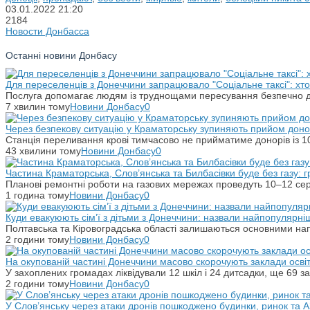
03.01.2022
21:20
2184
Новости Донбасса
Останні новини Донбасу
Для переселенців з Донеччини запрацювало "Соціальне таксі": хт
Послуга допомагає людям із труднощами пересування безпечно ді
7 хвилин тому
Новини Донбасу
0
Через безпекову ситуацію у Краматорську зупиняють прийом донор
Станція переливання крові тимчасово не прийматиме донорів із 10
43 хвилини тому
Новини Донбасу
0
Частина Краматорська, Слов’янська та Билбасівки буде без газу: г
Планові ремонтні роботи на газових мережах проведуть 10–12 сер
1 година тому
Новини Донбасу
0
Куди евакуюють сім’ї з дітьми з Донеччини: назвали найпопулярніш
Полтавська та Кіровоградська області залишаються основними на
2 години тому
Новини Донбасу
0
На окупованій частині Донеччини масово скорочують заклади осві
У захоплених громадах ліквідували 12 шкіл і 24 дитсадки, ще 69 за
2 години тому
Новини Донбасу
0
У Слов’янську через атаки дронів пошкоджено будинки, ринок та 