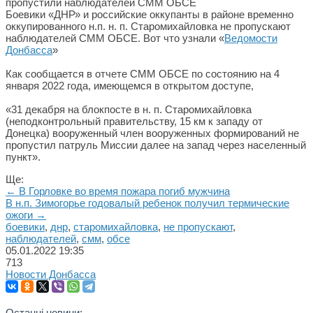
Боевики «ДНР» и российские оккупанты в районе временно
оккупированного н.п. н. п. Старомихайловка не пропускают
наблюдателей СММ ОБСЕ. Вот что узнали «
Ведомости
Донбасса
»
Как сообщается в отчете СММ ОБСЕ по состоянию на 4
января 2022 года, имеющемся в открытом доступе,
«31 декабря на блокпосте в н. п. Старомихайловка
(неподконтрольный правительству, 15 км к западу от
Донецка) вооруженный член вооруженных формирований не
пропустил патруль Миссии далее на запад через населенный
пункт».
Ще:
← В Горловке во время пожара погиб мужчина
В н.п. Зимогорье годовалый ребенок получил термические
ожоги →
боевики
,
днр
,
старомихайловка
,
не пропускают
,
наблюдателей
,
смм
,
обсе
05.01.2022
19:35
713
Новости Донбасса
Останні новини: