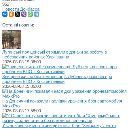
952
Новости Донбасса
Останні новини:
Луганські поліцейські отримали відзнаки за роботу в
небезпечних районах Харківщини
2026-08-08 19:36:00
Знищене житло без компенсації: Лубінець розповів про
проблеми ВПО з Костянтинівки
2026-08-08 19:05:00
На Донеччині показали наслідки ураження бронеавтомобіля
MaxxPro
2026-08-08 17:58:00
У Слов’янську могли знищити міст біля "Хімпрому": місто