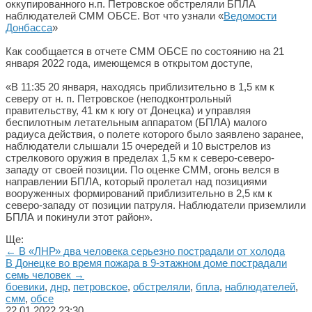
оккупированного н.п. Петровское обстреляли БПЛА
наблюдателей СММ ОБСЕ. Вот что узнали «
Ведомости
Донбасса
»
Как сообщается в отчете СММ ОБСЕ по состоянию на 21
января 2022 года, имеющемся в открытом доступе,
«В 11:35 20 января, находясь приблизительно в 1,5 км к
северу от н. п. Петровское (неподконтрольный
правительству, 41 км к югу от Донецка) и управляя
беспилотным летательным аппаратом (БПЛА) малого
радиуса действия, о полете которого было заявлено заранее,
наблюдатели слышали 15 очередей и 10 выстрелов из
стрелкового оружия в пределах 1,5 км к северо-северо-
западу от своей позиции. По оценке СММ, огонь велся в
направлении БПЛА, который пролетал над позициями
вооруженных формирований приблизительно в 2,5 км к
северо-западу от позиции патруля. Наблюдатели приземлили
БПЛА и покинули этот район».
Ще:
← В «ЛНР» два человека серьезно пострадали от холода
В Донецке во время пожара в 9-этажном доме пострадали
семь человек →
боевики
,
днр
,
петровское
,
обстреляли
,
бпла
,
наблюдателей
,
смм
,
обсе
22.01.2022
23:30