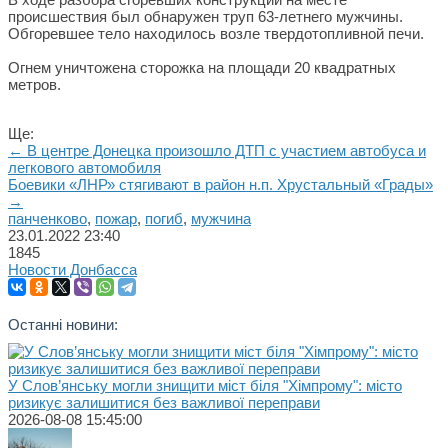
происшествия был обнаружен труп 63-летнего мужчины.
Обгоревшее тело находилось возле твердотопливной печи.
Огнем уничтожена сторожка на площади 20 квадратных
метров.
Ще:
← В центре Донецка произошло ДТП с участием автобуса и
легкового автомобиля
Боевики «ЛНР» стягивают в район н.п. Хрустальный «Грады»
→
панченково
,
пожар
,
погиб
,
мужчина
23.01.2022
23:40
1845
Новости Донбасса
Останні новини:
У Слов’янську могли знищити міст біля "Хімпрому": місто
ризикує залишитися без важливої переправи
2026-08-08 15:45:00