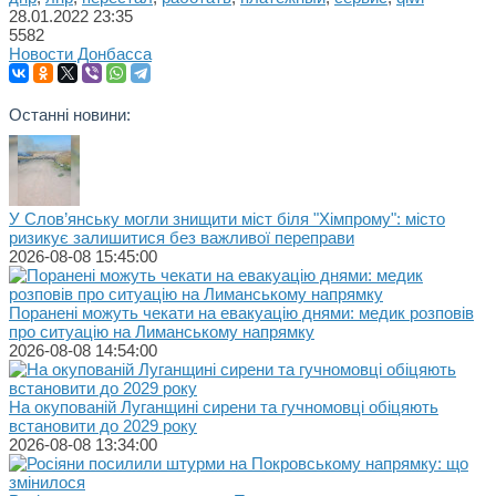
28.01.2022
23:35
5582
Новости Донбасса
Останні новини:
У Слов’янську могли знищити міст біля "Хімпрому": місто
ризикує залишитися без важливої переправи
2026-08-08 15:45:00
Поранені можуть чекати на евакуацію днями: медик розповів
про ситуацію на Лиманському напрямку
2026-08-08 14:54:00
На окупованій Луганщині сирени та гучномовці обіцяють
встановити до 2029 року
2026-08-08 13:34:00