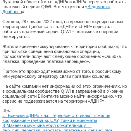
Луганской областей в т.н. «ДНР» и «ЛНР» перестал работать
платежный сервис QIWI. Вот что узнали «
Ведомости
Донбасса
»
Сегодня, 28 января 2022 года, на временно оккупированных
территориях Донбасса в т.п. «ДНР» и «ЛНР» перестал
работать платежный сервис QIWI – платежные операции
блокируются.
Жители временно оккупированных территорий сообщают, что
при попытке совершения финансовой операции,
пользователи получают следующее сообщение: «Ошибка
платежа, проведение платежа запрещено».
Притом это происходит независимо от того, к российскому
или украинскому оператору связи привязан кошелек.
На сайте компании нет информации об этих ограничениях, но
в официальном сообществе QIWI в запрещенной в Украине
социальной сети ВКонтакте можно найти информацию, что
сервис не поддерживается на территории «ЛДНР».
Ще:
← Боевики «ДНР» к н.п. Терновое стягивают тяжелое
вооружение – гаубицы, САУ, танки и минометы
В Макеевке мужчина убил сожительницу →
днр
,
лнр
,
перестал
,
работать
,
платежный
,
сервис
,
qiwi