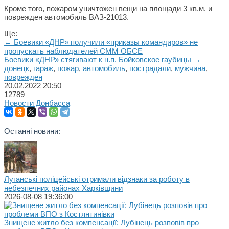
Кроме того, пожаром уничтожен вещи на площади 3 кв.м. и
поврежден автомобиль ВАЗ-21013.
Ще:
← Боевики «ДНР» получили «приказы командиров» не
пропускать наблюдателей СММ ОБСЕ
Боевики «ДНР» стягивают к н.п. Бойковское гаубицы →
донецк
,
гараж
,
пожар
,
автомобиль
,
пострадали
,
мужчина
,
поврежден
20.02.2022
20:50
12789
Новости Донбасса
Останні новини:
Луганські поліцейські отримали відзнаки за роботу в
небезпечних районах Харківщини
2026-08-08 19:36:00
Знищене житло без компенсації: Лубінець розповів про