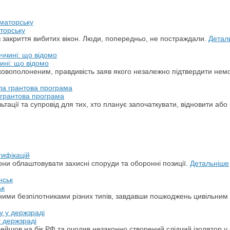
торську
з закриття вибитих вікон. Люди, попередньо, не постраждали.
Детал
ині: що відомо
ськовополоненим, правдивість заяв якого незалежно підтвердити не
а грантова програма
ації та супровід для тих, хто планує започаткувати, відновити або 
тифікацій
ни облаштовувати захисні споруди та оборонні позиції.
Детальніше
ьк
арними безпілотниками різних типів, завдавши пошкоджень цивільним
у держзраді
ерейшов на бік РФ та очолив незаконно створений слідчий ізолятор у