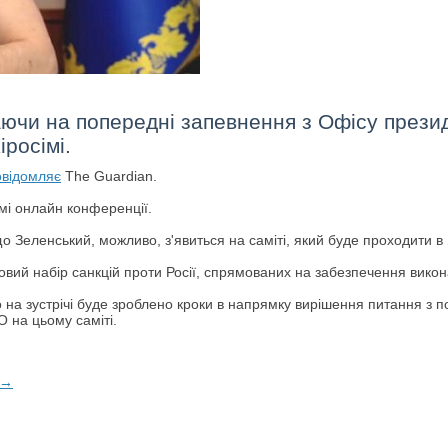
чи на попередні запевнення з Офісу презид
іросімі.
овідомляє
The Guardian.
имі онлайн конференції.
о Зеленський, можливо, з'явиться на саміті, який буде проходити в 
овий набір санкцій проти Росії, спрямованих на забезпечення вик
на зустрічі буде зроблено кроки в напрямку вирішення питання з п
 на цьому саміті.
 →