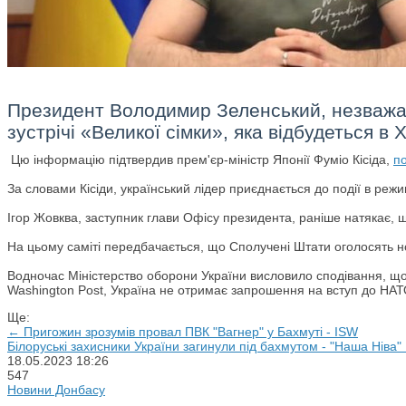
Президент Володимир Зеленський, незважаю
зустрічі «Великої сімки», яка відбудеться в Х
Цю інформацію підтвердив прем'єр-міністр Японії Фуміо Кісіда,
п
За словами Кісіди, український лідер приєднається до події в реж
Ігор Жовква, заступник глави Офісу президента, раніше натякає, щ
На цьому саміті передбачається, що Сполучені Штати оголосять н
Водночас Міністерство оборони України висловило сподівання, що 
Washington Post, Україна не отримає запрошення на вступ до НАТО
Ще:
← Пригожин зрозумів провал ПВК "Вагнер" у Бахмуті - ISW
Білоруські захисники України загинули під бахмутом - "Наша Нiва"
18.05.2023
18:26
547
Новини Донбасу