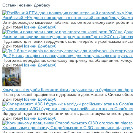
Останні новини Донбасу
Російський FPV-дрон пошкодив волонтерський автомобіль у Крама
За інформацією місцевих пабліків, волонтери виконували роботи і
2 дні тому
Новини Донбасу
0
Росіяни поширили новину про втрату танкової роти ЗСУ на Донечч
Підставою для таких тверджень стало інтерв'ю з українським вій
2 дні тому
Новини Донбасу
0
До 2,6 тис доларів на власну справу: для маріупольців стартувал
Програма передбачає фінансову підтримку на обладнання, консульт
2 дні тому
Новини Донбасу
0
Комунальні служби Костянтинівки долучилися до будівництва фор
Після релокації працівники підприємств допомагають Силам оборо
2 дні тому
Новини Донбасу
0
Супермаркет, АЗС і будинки: наслідки російських атак на Слов’янс
Від другої години ночі окупанти дев’ять разів атакували місто уд
2 дні тому
Новини Донбасу
0
Колишньому працівнику Старобільського СІЗО оголосили підозру 
За даними слідства, після окупації регіону чоловік добровільно п