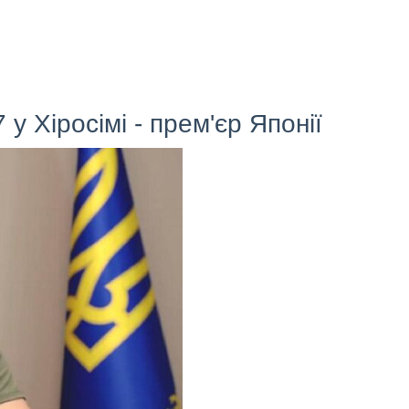
у Хіросімі - прем'єр Японії