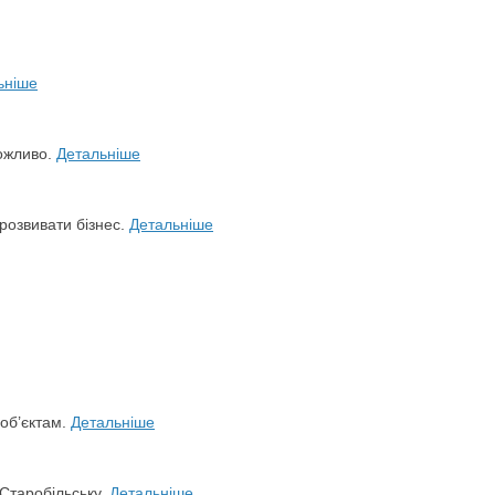
ьніше
можливо.
Детальніше
розвивати бізнес.
Детальніше
 об’єктам.
Детальніше
 Старобільську.
Детальніше