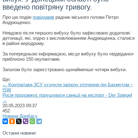
введено повітряну тривогу.
Про цю подію
повідомив
радник міського голови Петро
Андрющенко.
Невдовзі після першого вибуху було зафіксовано додаткові
детонації, які, згідно з висловлюванням Андрющенка, сталися
в районі аеродрому.
За попередньою інформацією, місце вибуху було «відвідано»
приблизно 150 окупантами.
Загалом було зареєстровано щонайменше чотири вибухи.
Ще:
← Контратаки ЗСУ усунули загрозу оточення під Бахмутом –
ISW
Росія продовжує порушувати санкції на експорт - Der Spiegel
→
20.05.2023
09:37
452
Новини Донбасу
Останні новини: