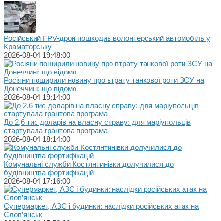
Російський FPV-дрон пошкодив волонтерський автомобіль у
Краматорську
2026-08-04 19:48:00
Росіяни поширили новину про втрату танкової роти ЗСУ на
Донеччині: що відомо
2026-08-04 19:14:00
До 2,6 тис доларів на власну справу: для маріупольців
стартувала грантова програма
2026-08-04 18:14:00
Комунальні служби Костянтинівки долучилися до
будівництва фортифікацій
2026-08-04 17:16:00
Супермаркет, АЗС і будинки: наслідки російських атак на
Слов’янськ