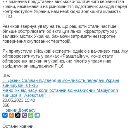
Як зазначив представник військово-політичного керівництва
країни, незважаючи на різноманіття підготовчих заходів перед
контрнаступом України, нам необхідно збільшити кількість
ППО.
Резніков звернув увагу на те, що рашисти стали частіше і
більше обстрілювати об'єкти цивільної інфраструктури у
великих містах України, бажаючи затримати незворотне
повернення окупованих територій.
Як припустили військові експерти, однією з важливих тем, яку
обговорюватимуть у рамках «Рамштайну», може стати
обговорення навчання українських пілотів управлінню
західними винищувачами F-16.
Ще:
← Джейк Саліван підтвердив можливість передачі Україні
винищувачів F-16
Рівно рік від часу, коли останній воїн-захисник Маріуполя
вийшов із "Азовсталі" →
20.05.2023
19:49
368
Новини Донбасу
Останні новини: