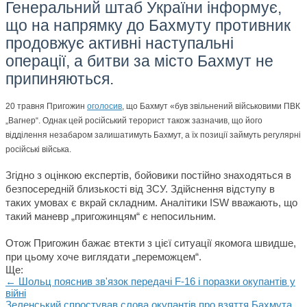
Генеральний штаб України інформує,
що на напрямку до Бахмуту противник
продовжує активні наступальні
операції, а битви за місто Бахмут не
припиняються.
20 травня Пригожин
оголосив
, що Бахмут «був звільнений військовими ПВК
„Вагнер“. Однак цей російський терорист також зазначив, що його
відділення незабаром залишатимуть Бахмут, а їх позиції займуть регулярні
російські війська.
Згідно з оцінкою експертів, бойовики постійно знаходяться в
безпосередній близькості від ЗСУ. Здійснення відступу в
таких умовах є вкрай складним. Аналітики ISW вважають, що
такий маневр „пригожинцям“ є непосильним.
Отож Пригожин бажає втекти з цієї ситуації якомога швидше,
при цьому хоче виглядати „переможцем“.
Ще:
← Шольц пояснив зв'язок передачі F-16 і поразки окупантiв у
війні
Зеленський спростував слова окупантів про взяття Бахмута