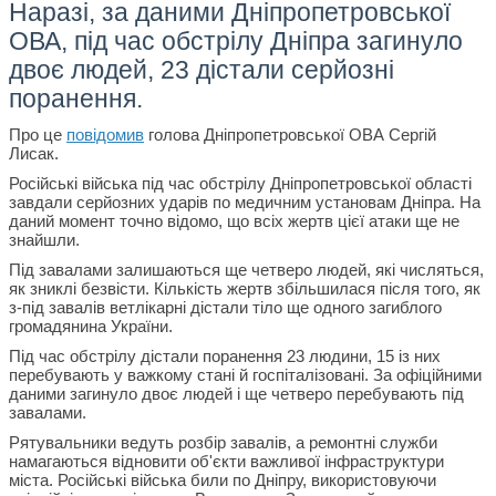
Наразі, за даними Дніпропетровської
ОВА, під час обстрілу Дніпра загинуло
двоє людей, 23 дістали серйозні
поранення.
Про це
повідомив
голова Дніпропетровської ОВА Сергій
Лисак.
Російські війська під час обстрілу Дніпропетровської області
завдали серйозних ударів по медичним установам Дніпра. На
даний момент точно відомо, що всіх жертв цієї атаки ще не
знайшли.
Під завалами залишаються ще четверо людей, які числяться,
як зниклі безвісти. Кількість жертв збільшилася після того, як
з-під завалів ветлікарні дістали тіло ще одного загиблого
громадянина України.
Під час обстрілу дістали поранення 23 людини, 15 із них
перебувають у важкому стані й госпіталізовані. За офіційними
даними загинуло двоє людей і ще четверо перебувають під
завалами.
Рятувальники ведуть розбір завалів, а ремонтні служби
намагаються відновити об'єкти важливої інфраструктури
міста. Російські війська били по Дніпру, використовуючи