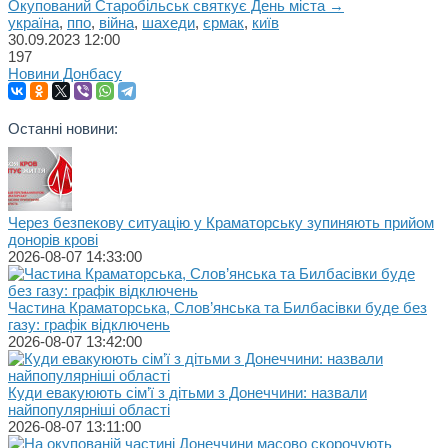
Окупований Старобільськ святкує День міста →
україна
,
ппо
,
війна
,
шахеди
,
єрмак
,
київ
30.09.2023
12:00
197
Новини Донбасу
Останні новини:
Через безпекову ситуацію у Краматорську зупиняють прийом
донорів крові
2026-08-07 14:33:00
Частина Краматорська, Слов’янська та Билбасівки буде без
газу: графік відключень
2026-08-07 13:42:00
Куди евакуюють сім’ї з дітьми з Донеччини: назвали
найпопулярніші області
2026-08-07 13:11:00