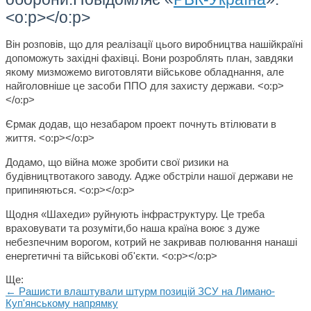
<o:p></o:p>
Він розповів, що для реалізації цього виробництва нашійкраїні
допоможуть західні фахівці. Вони розроблять план, завдяки
якому мизможемо виготовляти військове обладнання, але
найголовніше
це
засоби ППО для захисту держави. <o:p>
</o:p>
Єрмак додав, що незабаром проект почнуть втілювати в
життя. <o:p></o:p>
Додамо, що війна може зробити свої ризики на
будівництвотакого заводу. Адже обстріли нашої держави не
припиняються. <o:p></o:p>
Щодня «Шахеди» руйнують інфраструктуру
.
Це треба
враховувати та розуміти,бо наша країна воює з дуже
небезпечним ворогом, котрий не закривав полювання нанаші
енергетичні та військові об'єкти. <o:p></o:p>
Ще:
← Рашисти влаштували штурм позицій ЗСУ на Лимано-
Куп'янському напрямку