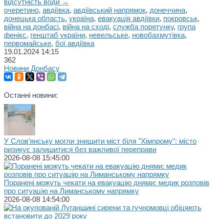
відсутність води →
очеретино
,
авдіївка
,
авдіївський напрямок
,
донеччина
,
донецька область
,
україна
,
евакуація авдіївки
,
покровськ
,
війна на донбасі
,
війна на сході
,
служба порятунку
,
група
фенікс
,
генштаб україни
,
невельське
,
новобахмутівка
,
первомайське
,
бої авдіївка
19.01.2024
14:15
362
Новини Донбасу
Останні новини:
У Слов’янську могли знищити міст біля "Хімпрому": місто
ризикує залишитися без важливої переправи
2026-08-08 15:45:00
Поранені можуть чекати на евакуацію днями: медик розповів
про ситуацію на Лиманському напрямку
2026-08-08 14:54:00