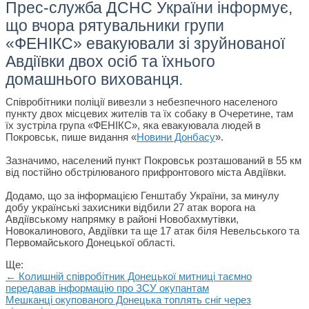
Прес-служба ДСНС України інформує,
що вчора рятувальники групи
«ФЕНІКС» евакуювали зі зруйнованої
Авдіївки двох осіб та їхнього
домашнього вихованця.
Співробітники поліції вивезли з небезпечного населеного
пункту двох місцевих жителів та їх собаку в Очеретине, там
їх зустріла група «ФЕНІКС», яка евакуювала людей в
Покровськ, пише видання «
Новини Донбасу
».
Зазначимо, населений пункт Покровськ розташований в 55 км
від постійно обстрілюваного прифронтового міста Авдіївки.
Додамо, що за інформацією Генштабу України, за минулу
добу українські захисники відбили 27 атак ворога на
Авдіївському напрямку в районі Новобахмутівки,
Новокалинового, Авдіївки та ще 17 атак біля Невельського та
Первомайського Донецької області.
Ще:
← Колишній співробітник Донецької митниці таємно
передавав інформацію про ЗСУ окупантам
Мешканці окупованого Донецька топлять сніг через