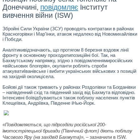
Донеччині,
повідомляє
Інститут
вивчення війни (ISW)
Збройні Сили України (ЗСУ) проводять контратаки в районах
Красногорівки і Мар'їнки, атакож недалеко від Новомихайлівки
і Побєди.
Аналітикивідзначають, що протягом 8 березня вздовж лінії
фронту в основному проходилипозиційні бої. Так, на
Бахмутському напрямку, згідно з повідомленнямиросійських
«військових блогерів», окупанти роблять спроби
атакуватиІванівське і вибити українських військових з позицій
на західній околицісела.
Бойові дії також тривають у районах Роздолівки та Богданівки
– напівденний схід та південний захід від Бахмута відповідно.
Інтенсивні боївідбуваються також поблизу населених пунктів
Клещеївка, Андріївка, Південне іНью-Йорк.
«Повідомляється, що підрозділи російської 200-
їмотострілецької бригади (Північний флот) діють поблизу
Часового Яру (на західвід Бахмута)»,
– зазначили в ISW.