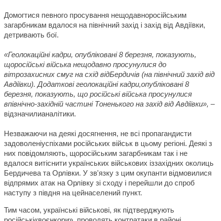
Домогтися певного просування нещодавноросійським
загарбникам вдалося на північний захід і захід від Авдіївки,
детривають бої.
«Геолокаційні кадри, опубліковані 8 березня, показують,
щоросійські війська нещодавно просунулися до
вітрозахисних смуг на схід відБердичів (на північний захід від
Авдіївки). Додаткові геолокаційні кадри,опубліковані 8
березня, показують, що російські війська просунулися
впівнічно-західній частині Тоненького на захід від Авдіївки»,
–
відзначилианалітики.
Незважаючи на деякі досягнення, не всі пропагандисти
задоволеніуспіхами російських військ в цьому регіоні. Деякі з
них повідомляють, щоросійським загарбникам так і не
вдалося витіснити українських військових іззахідних околиць
Бердичева та Орлівки. У зв'язку з цим окупанти відмовилися
відпрямих атак на Орлівку зі сходу і перейшли до спроб
наступу з півдня на цейнаселений пункт.
Тим часом, українські військові, як підтверджують
російські«воєнкори», проводять контратаки в районі