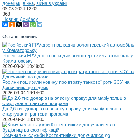
донецьк
,
війна
,
війна в україні
09.03.2024
12:02
368
Новини Донбасу
Останні новини:
Російський FPV-дрон пошкодив волонтерський автомобіль у
Краматорську
2026-08-04 19:48:00
Росіяни поширили новину про втрату танкової роти ЗСУ на
Донеччині: що відомо
2026-08-04 19:14:00
До 2,6 тис доларів на власну справу: для маріупольців
стартувала грантова програма
2026-08-04 18:14:00
Комунальні служби Костянтинівки долучилися до