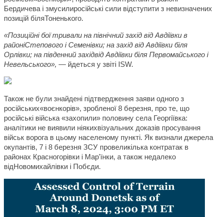
Бердичева і змусилиросійські сили відступити з невизначених
позицій біляТоненького.
«Позиційні бої тривали на північний захід від Авдіївки в
районіСтепового і Семенівки; на захід від Авдіївки біля
Орлівки; на південний західвід Авдіївки біля Первомайського і
Невельського»,
— йдеться у звіті ISW.
Також не були знайдені підтвердження заяви одного з
російських«воєнкорів», зробленої 8 березня, про те, що
російські війська «захопили» половину села Георгіївка:
аналітики не виявили ніякихвізуальних доказів просування
військ ворога в цьому населеному пункті. Як визнали джерела
окупантів, 7 і 8 березня ЗСУ провеликілька контратак в
районах Красногорівки і Мар'їнки, а також недалеко
відНовомихайлівки і Побєди.