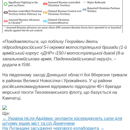
«Повідомляється, що поблизу Георгіївки діють
підрозділиросійської 5-ї окремої мотострілецької бригади (1-й
армійський корпус «ДНР» і150-ї мотострілецької дивізії (8-а
загальновійськова армія, Південнийвійськовий округ)»,
–
додали в ISW.
На південному заході Донецької області бої 8березня тривали
в районах Великої Новосілки і Урожайного. У ці райони
російськекомандування відправило підрозділи 40-ї бригади
морської піхоти Тихоокеанського флоту, що базується на
Камчатці.
Ще:
← Україна після Авдіївки: окупанти зосереджують сили для
штурму інших міст та сіл Донеччини
На Луганщині засуджено чергового колаборанта →