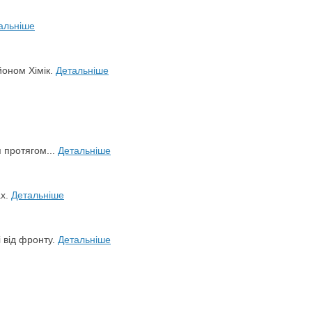
альніше
йоном Хімік.
Детальніше
я протягом...
Детальніше
ах.
Детальніше
і від фронту.
Детальніше