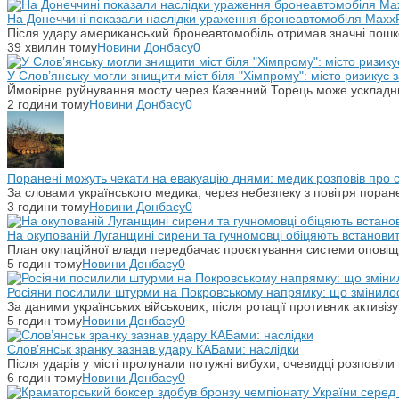
На Донеччині показали наслідки ураження бронеавтомобіля Maxx
Після удару американський бронеавтомобіль отримав значні пошко
39 хвилин тому
Новини Донбасу
0
У Слов’янську могли знищити міст біля "Хімпрому": місто ризикує
Ймовірне руйнування мосту через Казенний Торець може ускладн
2 години тому
Новини Донбасу
0
Поранені можуть чекати на евакуацію днями: медик розповів про
За словами українського медика, через небезпеку з повітря поране
3 години тому
Новини Донбасу
0
На окупованій Луганщині сирени та гучномовці обіцяють встанови
План окупаційної влади передбачає проєктування системи оповіщ
5 годин тому
Новини Донбасу
0
Росіяни посилили штурми на Покровському напрямку: що змінило
За даними українських військових, після ротації противник активіз
5 годин тому
Новини Донбасу
0
Слов’янськ зранку зазнав удару КАБами: наслідки
Після ударів у місті пролунали потужні вибухи, очевидці розповіл
6 годин тому
Новини Донбасу
0