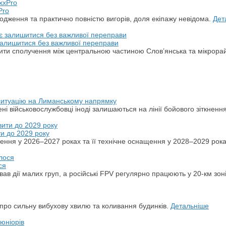
Pro
дження та практично повністю вигорів, доля екіпажу невідома.
Дет
 залишитися без важливої переправи
ити сполучення між центральною частиною Слов’янська та мікрора
 ситуацію на Лиманському напрямку
ні військовослужбовці іноді залишаються на лінії бойового зіткненн
ти до 2029 року
ення у 2026–2027 роках та її технічне оснащення у 2028–2029 рок
ся
ував дії малих груп, а російські FPV регулярно працюють у 20-км зон
и про сильну вибухову хвилю та коливання будинків.
Детальніше