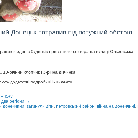
ний Донецьк потрапив під потужний обстріл.
апив в один з будинків приватного сектора на вулиці Ольховська.
10-річний хлопчик і 3-річна дівчинка.
юють додаткові подробиці інциденту.
ю – ISW
 два регіони →
и донеччини
,
загинули діти
,
петровський район
,
війна на донеччині
,