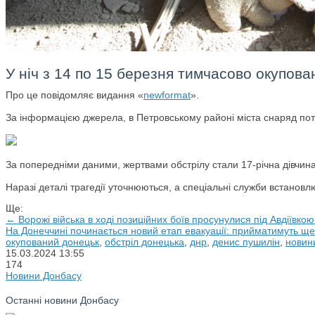
У ніч з 14 по 15 березня тимчасово окупова
Про це повідомляє видання «
newformat
».
За інформацією джерела, в Петровському районі міста снаряд потр
За попередніми даними, жертвами обстрілу стали 17-річна дівчина, 
Наразі деталі трагедії уточнюються, а спеціальні служби встановл
Ще:
← Ворожі війська в ході позиційних боїв просунулися під Авдіївко
На Донеччині починається новий етап евакуації: прийматимуть ще
окупований донецьк
,
обстріл донецька
,
днр
,
денис пушилін
,
новин
15.03.2024
13:55
174
Новини Донбасу
Останні новини Донбасу