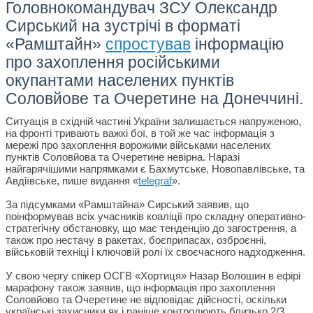
Головнокомандувач ЗСУ Олександр
Сирський на зустрічі в форматі
«Рамштайн»
спростував
інформацію
про захоплення російськими
окупантами населених пунктів
Соловйове та Очеретине на Донеччині.
Ситуація в східній частині України залишається напруженою,
на фронті тривають важкі бої, в той же час інформація з
мережі про захоплення ворожими військами населених
пунктів Соловйова та Очеретине невірна.
Наразі
найгарячішими напрямками є Бахмутське, Новопавлівське, та
Авдіївське, пише видання «
telegraf
».
За підсумками «Рамштайна» Сирський заявив, що
поінформував всіх учасників коаліції про складну оперативно-
стратегічну обстановку, що має тенденцію до загострення, а
також про нестачу в ракетах, боєприпасах, озброєнні,
військовій техніці і ключовій ролі їх своєчасного надходження.
У свою чергу спікер ОСГВ «Хортиця» Назар Волошин в ефірі
марафону також заявив, що інформація про захоплення
Соловйово та Очеретине не відповідає дійсності, оскільки
українські захисники як і раніше контролюють близько 2/3