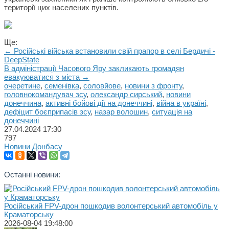
території цих населених пунктів.
Ще:
← Російські війська встановили свій прапор в селі Бердичі -
DeepState
В адміністрації Часового Яру закликають громадян
евакуюватися з міста →
очеретине
,
семенівка
,
соловйове
,
новини з фронту
,
головнокомандувач зсу
,
олександр сирський
,
новини
донеччина
,
активні бойові дії на донеччині
,
війна в україні
,
дефіцит боєприпасів зсу
,
назар волошин
,
ситуація на
донеччині
27.04.2024
17:30
797
Новини Донбасу
Останні новини:
Російський FPV-дрон пошкодив волонтерський автомобіль у
Краматорську
2026-08-04 19:48:00