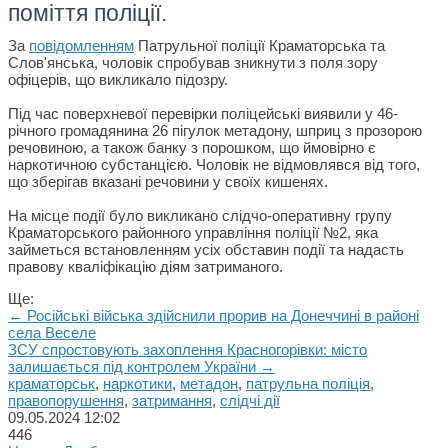
поміття поліції.
За
повідомленням
Патрульної поліції Краматорська та
Слов'янська, чоловік спробував зникнути з поля зору
офіцерів, що викликало підозру.
Під час поверхневої перевірки поліцейські виявили у 46-
річного громадянина 26 пігулок метадону, шприц з прозорою
речовиною, а також банку з порошком, що ймовірно є
наркотичною субстанцією. Чоловік не відмовлявся від того,
що зберігав вказані речовини у своїх кишенях.
На місце події було викликано слідчо-оперативну групу
Краматорського районного управління поліції №2, яка
займеться встановленням усіх обставин події та надасть
правову кваліфікацію діям затриманого.
Ще:
← Російські війська здійснили прорив на Донеччині в районі
села Веселе
ЗСУ спростовують захоплення Красногорівки: місто
залишається під контролем України →
краматорськ
,
наркотики
,
метадон
,
патрульна поліція
,
правопорушення
,
затримання
,
слідчі дії
09.05.2024
12:02
446